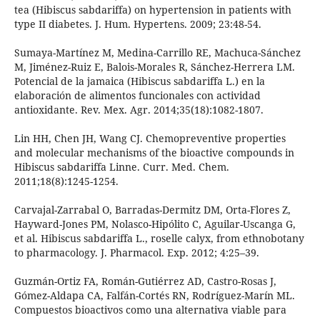
tea (Hibiscus sabdariffa) on hypertension in patients with
type II diabetes. J. Hum. Hypertens. 2009; 23:48-54.
Sumaya-Martínez M, Medina-Carrillo RE, Machuca-Sánchez
M, Jiménez-Ruiz E, Balois-Morales R, Sánchez-Herrera LM.
Potencial de la jamaica (Hibiscus sabdariffa L.) en la
elaboración de alimentos funcionales con actividad
antioxidante. Rev. Mex. Agr. 2014;35(18):1082-1807.
Lin HH, Chen JH, Wang CJ. Chemopreventive properties
and molecular mechanisms of the bioactive compounds in
Hibiscus sabdariffa Linne. ‎Curr. Med. Chem.
2011;18(8):1245-1254.
Carvajal-Zarrabal O, Barradas-Dermitz DM, Orta-Flores Z,
Hayward-Jones PM, Nolasco-Hipólito C, Aguilar-Uscanga G,
et al. Hibiscus sabdariffa L., roselle calyx, from ethnobotany
to pharmacology. J. Pharmacol. Exp. 2012; 4:25–39.
Guzmán-Ortiz FA, Román-Gutiérrez AD, Castro-Rosas J,
Gómez-Aldapa CA, Falfán-Cortés RN, Rodríguez-Marín ML.
Compuestos bioactivos como una alternativa viable para