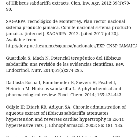
of Hibiscus sabdariffa extracts. Cien. Inv. Agr. 2012;39(1):79-
90.
SAGARPA-Tecnológico de Monterrey. Plan rector nacional
sistema producto jamaica. Comité nacional sistema producto
jamaica. [internet]. SAGARPA. 2012. [cited 2017 jul 20].
Available from:
http://dev.pue.itesm.mx/sagarpa/nacionales/EXP_CNSP
Guardiola S, Mach N. Potencial terapéutico del Hibiscus
sabdariffa: una revisión de las evidencias científicas. Rev.
Endocrinol. Nutr. 2014;61(5):274-295.
Da-Costa-Rocha I, Bonnlaender B, Sievers H, Pischel I,
Heinrich M. Hibiscus sabdariffa L. A phytochemical and
pharmacological review. Food. Chem. 2014; 165:424-443.
Odigie IP, Ettarh RR, Adigun SA. Chronic administration of
aqueous extract of Hibiscus sabdariffa attenuates
hypertension and reverses cardiac hypertrophy in 2K-1C
hypertensive rats. J. Ethnopharmacol. 2003; 86: 181–185.