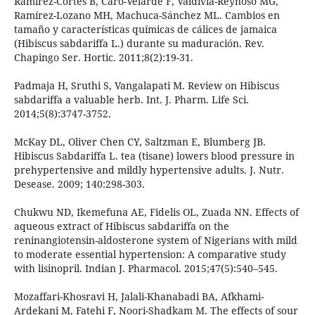
Ramírez-Cortés B, Caro-Velarde F, Valdivia-Reynoso MG,
Ramírez-Lozano MH, Machuca-Sánchez ML. Cambios en
tamaño y características químicas de cálices de jamaica
(Hibiscus sabdariffa L.) durante su maduración. Rev.
Chapingo Ser. Hortic. 2011;8(2):19-31.
Padmaja H, Sruthi S, Vangalapati M. Review on Hibiscus
sabdariffa a valuable herb. Int. J. Pharm. Life Sci.
2014;5(8):3747-3752.
McKay DL, Oliver Chen CY, Saltzman E, Blumberg JB.
Hibiscus Sabdariffa L. tea (tisane) lowers blood pressure in
prehypertensive and mildly hypertensive adults. J. Nutr.
Desease. 2009; 140:298-303.
Chukwu ND, Ikemefuna AE, Fidelis OL, Zuada NN. Effects of
aqueous extract of Hibiscus sabdariffa on the
reninangiotensin-aldosterone system of Nigerians with mild
to moderate essential hypertension: A comparative study
with lisinopril. Indian J. Pharmacol. 2015;47(5):540–545.
Mozaffari-Khosravi H, Jalali-Khanabadi BA, Afkhami-
Ardekani M, Fatehi F, Noori-Shadkam M. The effects of sour