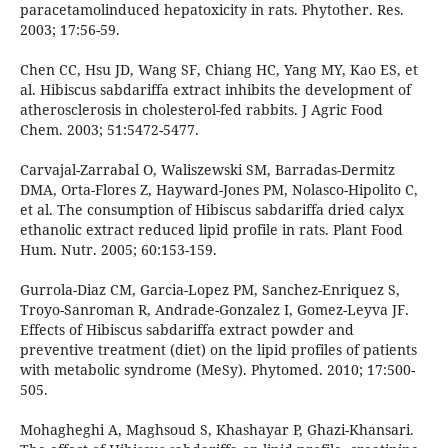
paracetamolinduced hepatoxicity in rats. Phytother. Res.
2003; 17:56-59.
Chen CC, Hsu JD, Wang SF, Chiang HC, Yang MY, Kao ES, et
al. Hibiscus sabdariffa extract inhibits the development of
atherosclerosis in cholesterol-fed rabbits. J Agric Food
Chem. 2003; 51:5472-5477.
Carvajal-Zarrabal O, Waliszewski SM, Barradas-Dermitz
DMA, Orta-Flores Z, Hayward-Jones PM, Nolasco-Hipolito C,
et al. The consumption of Hibiscus sabdariffa dried calyx
ethanolic extract reduced lipid profile in rats. Plant Food
Hum. Nutr. 2005; 60:153-159.
Gurrola-Diaz CM, Garcia-Lopez PM, Sanchez-Enriquez S,
Troyo-Sanroman R, Andrade-Gonzalez I, Gomez-Leyva JF.
Effects of Hibiscus sabdariffa extract powder and
preventive treatment (diet) on the lipid profiles of patients
with metabolic syndrome (MeSy). Phytomed. 2010; 17:500-
505.
Mohagheghi A, Maghsoud S, Khashayar P, Ghazi-Khansari.