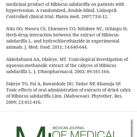
medicinal product of Hibiscus sabdariffa on patients with
hypertension. A randomized, double-blind, Lisinopril-
Controlled clinical trial. Planta med. 2007;73:6-12.
Ndu OO, Nworu CS, Ehiemere CO, Ndukwe NC, Ochiogu IS.
Herb-drug interaction between the extract of Hibiscus
sabdariffa L. and hydrochlorothiazide in experimental
animals. J. Med. Food. 2011; 14:640-644.
Akindahunsi AA, Olaleye, MT. Toxicological investigation of
aqueous-methanolic extract of the calyces of Hibiscus
sabdariffa L. J. Ethnopharmacol. 2003; 89:161-164.
Fakeye TO, Pal A, Bawankule DU, Yadav NP, Khanuja SP.
Toxic effects of oral administration of extracts of dried calyx
of Hibiscus sabdariffa Linn. (Malvaceae). Phytother. Res.
2009; 23:412-416.