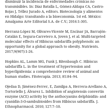
disminuir la incidencia de enfermedades crónicas no
transmisibles. In: Díaz Batalla L, Gómez-Aldapa CA, Castro-
Rojas J, Téllez Jurado A, editors. Biotecnología y alimentos
en Hidalgo: transitando a la bioeconomía. 1st ed. México:
Amalgama Arte Editorial S.A. de C.V.; 2016:1-305.
Herranz-López M, Olivares-Vicente M, Encinar JA, Barrajón-
Catalán E, Segura-Carretero A, Joven J, et al. Multi-targeted
molecular effects of Hibiscus sabdariffa polyphenols: an
opportunity for a global approach to obesity. Nutrients.
2017;9(907):1-26.
Hopkins AL, Lamm MG, Funk J, Ritenbaugh C. Hibiscus
sabdariffa L. in the treatment of hypertension and
hyperlipidemia: a comprehensive review of animal and
human studies. Fitoterapia. 2013; 85:84–94.
Ojedaa D, Jiménez-Ferrer, E, Zamilpa A, Herrera-Arellano A,
Tortoriello J, Álvarez L. Inhibition of angiotensin convertin
enzyme (ACE) activity by the anthocyanins delphinidin- and
cyanidin-3-O-sambubiosides from Hibiscus sabdariffa. J.
Ethnopharmacol. 2010; 127:7–10.