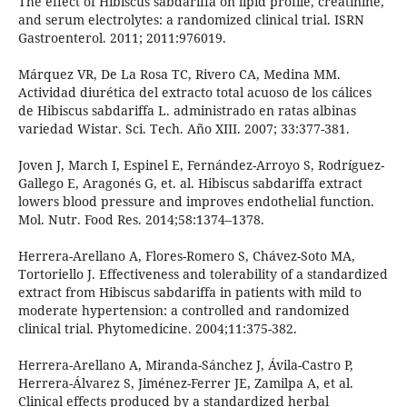
The effect of Hibiscus sabdariffa on lipid profile, creatinine,
and serum electrolytes: a randomized clinical trial. ISRN
Gastroenterol. 2011; 2011:976019.
Márquez VR, De La Rosa TC, Rivero CA, Medina MM.
Actividad diurética del extracto total acuoso de los cálices
de Hibiscus sabdariffa L. administrado en ratas albinas
variedad Wistar. Sci. Tech. Año XIII. 2007; 33:377-381.
Joven J, March I, Espinel E, Fernández-Arroyo S, Rodríguez-
Gallego E, Aragonés G, et. al. Hibiscus sabdariffa extract
lowers blood pressure and improves endothelial function.
Mol. Nutr. Food Res. 2014;58:1374–1378.
Herrera-Arellano A, Flores-Romero S, Chávez-Soto MA,
Tortoriello J. Effectiveness and tolerability of a standardized
extract from Hibiscus sabdariffa in patients with mild to
moderate hypertension: a controlled and randomized
clinical trial. Phytomedicine. 2004;11:375-382.
Herrera-Arellano A, Miranda-Sánchez J, Ávila-Castro P,
Herrera-Álvarez S, Jiménez-Ferrer JE, Zamilpa A, et al.
Clinical effects produced by a standardized herbal