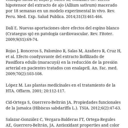
hipotensor del extracto de ajo (Allium sativum) macerado
por 18 semanas en un modelo experimental in vivo. Rev.
Peru. Med. Exp. Salud Publica. 2014;31(3):461-466.
Dalí E. Nuevas aportaciones obre efectos del espino blanco
(Crataegus sp) en patología cardiovascular. Rev. Fitoter.
2009;9(S1):69-74.
Rojas J, Ronceros S, Palomino R, Salas M, Azañero R, Cruz H,
et al. Efecto coadyuvante del extracto liofilizado de
Passiflora edulis (maracuyá) en la reducción de la presión
arterial en pacientes tratados con enalapril. An. Fac. med.
2009;70(2):103-108.
López M. Las plantas medicinales en el tratamiento de la
HTA. Offarm. 2001; 20:112-117.
Cid-Ortega S, Guerrero-Beltrán JA. Propiedades funcionales
de la Jamaica (Hibiscus sabdariffa L.). TSIA. 2012;6(2):47-63.
Salazar-González C, Vergara-Balderas FT, Ortega-Regules
AE, Guerrero-Beltrán, JA. Antioxidant properties and color