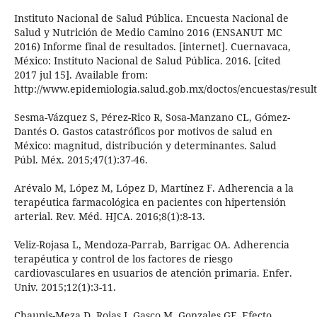
Instituto Nacional de Salud Pública. Encuesta Nacional de
Salud y Nutrición de Medio Camino 2016 (ENSANUT MC
2016) Informe final de resultados. [internet]. Cuernavaca,
México: Instituto Nacional de Salud Pública. 2016. [cited
2017 jul 15]. Available from:
http://www.epidemiologia.salud.gob.mx/doctos/encuestas/resu
Sesma-Vázquez S, Pérez-Rico R, Sosa-Manzano CL, Gómez-
Dantés O. Gastos catastróficos por motivos de salud en
México: magnitud, distribución y determinantes. Salud
Públ. Méx. 2015;47(1):37-46.
Arévalo M, López M, López D, Martínez F. Adherencia a la
terapéutica farmacológica en pacientes con hipertensión
arterial. Rev. Méd. HJCA. 2016;8(1):8-13.
Veliz-Rojasa L, Mendoza-Parrab, Barrigac OA. Adherencia
terapéutica y control de los factores de riesgo
cardiovasculares en usuarios de atención primaria. Enfer.
Univ. 2015;12(1):3-11.
Chaupis-Meza D, Rojas J, Gasco M, Gonzales GF. Efecto