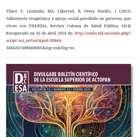
Vilató F, Liudmila, MA, Libertad, & Pérez Nariño, I (2015)
Adherencia terapéutica y apoyo social percibido en personas que
viven con VIH/SIDA. Revista Cubana de Salud Pública, 41(4)
Recuperado en 16 de abril 2024 de:
http://scielo.sld.cu/scielo.php?
script=sci_arttext&pid=S0864-
34662015000400005&lng=es&tlng=es.