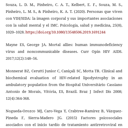
Souza, L. D. M., Pinheiro, C. A. T., Kelbert, E. F., Souza, M. S.,
Pinheiro, L. M. S., & Pinheiro, K. A. T. (2020). Personas que viven
con VIH/SIDA: la imagen corporal y sus importantes asociaciones
con la salud mental y el IMC. Psicología, salud y medicina, 25(8),
1020–1028.
https://doi.org/10.1080/13548506.2019.1691244
Mayne ES, George JA. Mortal allies: human immunodeficiency
virus and noncommunicable diseases. Curr Opin HIV AIDS.
2017;12(2):148–56.
Monnerat BZ, Cerutti Junior C, Caniçali SC, Motta TR. Clinical and
biochemical evaluation of HIV-related lipodystrophy in an
ambulatory population from the Hospital Universitário Cassiano
Antonio de Morais, Vitória, ES, Brazil. Braz J Infect Dis 2008;
12(4):364-368.
Nogueda-Orozco MJ, Caro-Vega Y, Crabtree-Ramírez B, Vázquez-
Pineda F, Sierra-Madero JG. (2015) Factores psicosociales
asociados con el inicio tardío de tratamiento antirretroviral en