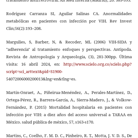
Rodríguez Carranza SI, Aguilar Salinas CA. Anormalidades
metabólicas en pacientes con infección por VIH. Rev Invest
Clin;56(2):193–208.
Margulies, S, Barber, N, & Recoder, ML (2006) VIH-SIDA y
"adherencia" al tratamiento enfoques y perspectivas. Antipoda.
Revista de Antropología y Arqueología, (3), 281-300pp. Última
visita: 16 abril 2024, en:
http://www.scielo.org.co/scielo.php?
script=sci_arttext&pid=S1900-
54072006000200013&lng=en&tlng=es.
Martín-Onraet, A., Piñeirua-Menéndez, A., Perales-Martínez, D.,
Ortega-Pérez, R., Barrera-García, A., Sierra-Madero, J., & Volkow-
Fernández, P. (2015) Mortalidad hospitalaria en pacientes con
infección por VIH: a diez años del acceso universal a TARAA en
México. salud pública de méxico, 57, s163-s170.
Martins, C., Coelho, F. M. D. C., Pinheiro, R. T., Motta, J. V. D. S., De