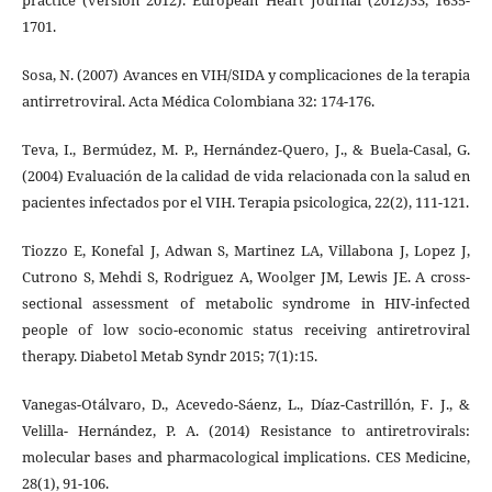
practice (versión 2012). European Heart Journal (2012)33, 1635-
1701.
Sosa, N. (2007) Avances en VIH/SIDA y complicaciones de la terapia
antirretroviral. Acta Médica Colombiana 32: 174-176.
Teva, I., Bermúdez, M. P., Hernández-Quero, J., & Buela-Casal, G.
(2004) Evaluación de la calidad de vida relacionada con la salud en
pacientes infectados por el VIH. Terapia psicologica, 22(2), 111-121.
Tiozzo E, Konefal J, Adwan S, Martinez LA, Villabona J, Lopez J,
Cutrono S, Mehdi S, Rodriguez A, Woolger JM, Lewis JE. A cross-
sectional assessment of metabolic syndrome in HIV-infected
people of low socio-economic status receiving antiretroviral
therapy. Diabetol Metab Syndr 2015; 7(1):15.
Vanegas-Otálvaro, D., Acevedo-Sáenz, L., Díaz-Castrillón, F. J., &
Velilla- Hernández, P. A. (2014) Resistance to antiretrovirals:
molecular bases and pharmacological implications. CES Medicine,
28(1), 91-106.