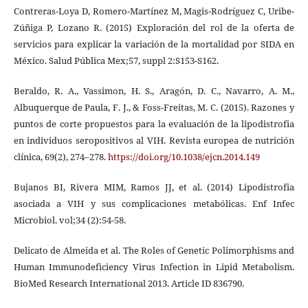
Contreras-Loya D, Romero-Martínez M, Magis-Rodríguez C, Uribe-
Zúñiga P, Lozano R. (2015) Exploración del rol de la oferta de
servicios para explicar la variación de la mortalidad por SIDA en
México. Salud Pública Mex;57, suppl 2:S153-S162.
Beraldo, R. A., Vassimon, H. S., Aragón, D. C., Navarro, A. M.,
Albuquerque de Paula, F. J., & Foss-Freitas, M. C. (2015). Razones y
puntos de corte propuestos para la evaluación de la lipodistrofia
en individuos seropositivos al VIH. Revista europea de nutrición
clínica, 69(2), 274–278.
https://doi.org/10.1038/ejcn.2014.149
Bujanos BI, Rivera MIM, Ramos JJ, et al. (2014) Lipodistrofia
asociada a VIH y sus complicaciones metabólicas. Enf Infec
Microbiol. vol;34 (2):54-58.
Delicato de Almeida et al. The Roles of Genetic Polimorphisms and
Human Immunodeficiency Virus Infection in Lipid Metabolism.
BioMed Research International 2013. Article ID 836790.