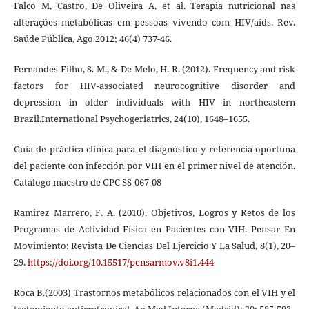
Falco M, Castro, De Oliveira A, et al. Terapia nutricional nas
alterações metabólicas em pessoas vivendo com HIV/aids. Rev.
Saúde Pública, Ago 2012; 46(4) 737-46.
Fernandes Filho, S. M., & De Melo, H. R. (2012). Frequency and risk
factors for HIV-associated neurocognitive disorder and
depression in older individuals with HIV in northeastern
Brazil.International Psychogeriatrics, 24(10), 1648–1655.
Guía de práctica clínica para el diagnóstico y referencia oportuna
del paciente con infección por VIH en el primer nivel de atención.
Catálogo maestro de GPC SS-067-08
Ramirez Marrero, F. A. (2010). Objetivos, Logros y Retos de los
Programas de Actividad Física en Pacientes con VIH. Pensar En
Movimiento: Revista De Ciencias Del Ejercicio Y La Salud, 8(1), 20–
29.
https://doi.org/10.15517/pensarmov.v8i1.444
Roca B.(2003) Trastornos metabólicos relacionados con el VIH y el
tratamiento antirretroviral. An Med Interna (Madrid); 20: 585-593.