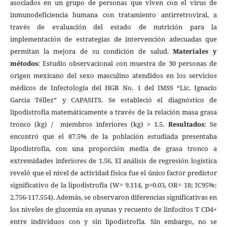
asociados en un grupo de personas que viven con el virus de
inmunodeficiencia humana con tratamiento antirretroviral, a
través de evaluación del estado de nutrición para la
implementación de estrategias de intervención adecuadas que
permitan la mejora de su condición de salud.
Materiales y
métodos
: Estudio observacional con muestra de 30 personas de
origen mexicano del sexo masculino atendidos en los servicios
médicos de Infectología del HGR No. 1 del IMSS “Lic. Ignacio
García Téllez” y CAPASITS. Se estableció el diagnóstico de
lipodistrofia matemáticamente a través de la relación masa grasa
tronco (kg) / miembros inferiores (kg) > 1.5.
Resultados
: Se
encontró que el 87.5% de la población estudiada presentaba
lipodistrofia, con una proporción media de grasa tronco a
extremidades inferiores de 1.56. El análisis de regresión logística
reveló que el nivel de actividad física fue el único factor predictor
significativo de la lipodistrofia (W= 9.114, p=0.03, OR= 18; IC95%:
2.756-117.554). Además, se observaron diferencias significativas en
los niveles de glucemia en ayunas y recuento de linfocitos T CD4+
entre individuos con y sin lipodistrofia. Sin embargo, no se