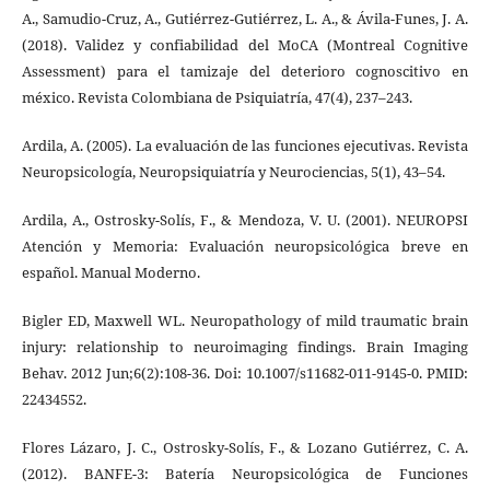
A., Samudio-Cruz, A., Gutiérrez-Gutiérrez, L. A., & Ávila-Funes, J. A.
(2018). Validez y confiabilidad del MoCA (Montreal Cognitive
Assessment) para el tamizaje del deterioro cognoscitivo en
méxico. Revista Colombiana de Psiquiatría, 47(4), 237–243.
Ardila, A. (2005). La evaluación de las funciones ejecutivas. Revista
Neuropsicología, Neuropsiquiatría y Neurociencias, 5(1), 43–54.
Ardila, A., Ostrosky-Solís, F., & Mendoza, V. U. (2001). NEUROPSI
Atención y Memoria: Evaluación neuropsicológica breve en
español. Manual Moderno.
Bigler ED, Maxwell WL. Neuropathology of mild traumatic brain
injury: relationship to neuroimaging findings. Brain Imaging
Behav. 2012 Jun;6(2):108-36. Doi: 10.1007/s11682-011-9145-0. PMID:
22434552.
Flores Lázaro, J. C., Ostrosky-Solís, F., & Lozano Gutiérrez, C. A.
(2012). BANFE-3: Batería Neuropsicológica de Funciones