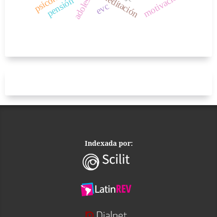
motivación
meditación
pensión
evc
Indexada por: