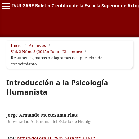
DIVULGARE Boletín Científico de la Escuela Superior de Acto
Inicio
/
Archivos
/
Vol. 2 Núm. 3 (2015): Julio - Diciembre
/
Resúmenes, mapas o diagramas de aplicación del
conocimiento
Introducción a la Psicología
Humanista
Jorge Armando Moctezuma Plata
Universidad Autónoma del Estado de Hidalgo
DOI:
https://doi.org/10.29057/esa.v2i3.1612