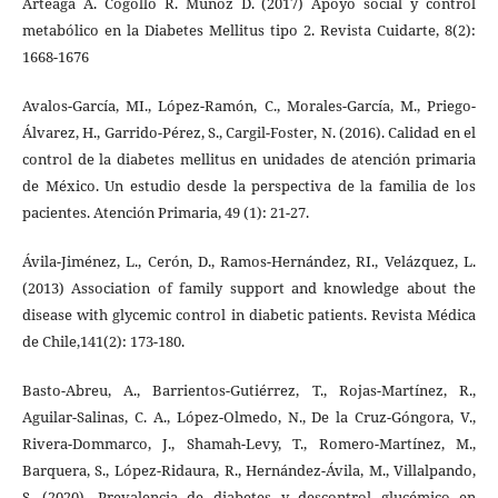
Arteaga A. Cogollo R. Muñoz D. (2017) Apoyo social y control
metabólico en la Diabetes Mellitus tipo 2. Revista Cuidarte, 8(2):
1668-1676
Avalos-García, MI., López-Ramón, C., Morales-García, M., Priego-
Álvarez, H., Garrido-Pérez, S., Cargil-Foster, N. (2016). Calidad en el
control de la diabetes mellitus en unidades de atención primaria
de México. Un estudio desde la perspectiva de la familia de los
pacientes. Atención Primaria, 49 (1): 21-27.
Ávila-Jiménez, L., Cerón, D., Ramos-Hernández, RI., Velázquez, L.
(2013) Association of family support and knowledge about the
disease with glycemic control in diabetic patients. Revista Médica
de Chile,141(2): 173-180.
Basto-Abreu, A., Barrientos-Gutiérrez, T., Rojas-Martínez, R.,
Aguilar-Salinas, C. A., López-Olmedo, N., De la Cruz-Góngora, V.,
Rivera-Dommarco, J., Shamah-Levy, T., Romero-Martínez, M.,
Barquera, S., López-Ridaura, R., Hernández-Ávila, M., Villalpando,
S. (2020). Prevalencia de diabetes y descontrol glucémico en