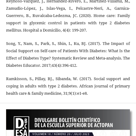
Reynoso-Vázquez, J., Hernández-Rivero, E., Martínez-Villamil, M.,
Zamudio-López, J., Islas-Vega, I., Pelcastre-Neri, A., Garnica-
Guerrero, B., Ruvalcaba-Ledezma, JC. (2020). Home care: Family
support in glycemic control in patients with type 2 diabetes
mellitus. Hospital a Domicilio, 4(4): 199-207.
Song, Y., Nam, S., Park, S., Shin, I., Ku, BJ. (2017). The Impact of
Social Support on Self-care of Patients With Diabetes: What Is the
Effect of Diabetes Type? Systematic Review and Meta-analysis. The
Diabetes Educator. 2017;43(4):396-412.
Ramkisson, S., Pillay, BJ., Sibanda, W. (2017). Social support and
coping in adults with type 2 diabetes. African journal of primary
health care & family medicine, 31;9(1):e1-e8.