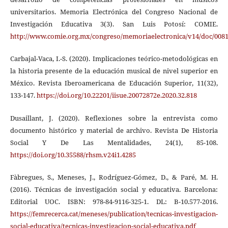
universitarios. Memoria Electrónica del Congreso Nacional de
Investigación Educativa 3(3). San Luis Potosí: COMIE.
http://www.comie.org.mx/congreso/memoriaelectronica/v14/doc/0081
Carbajal-Vaca, I.-S. (2020). Implicaciones teórico-metodológicas en
la historia presente de la educación musical de nivel superior en
México. Revista Iberoamericana de Educación Superior, 11(32),
133-147.
https://doi.org/10.22201/iisue.20072872e.2020.32.818
Dusaillant, J. (2020). Reflexiones sobre la entrevista como
documento histórico y material de archivo. Revista De Historia
Social Y De Las Mentalidades, 24(1), 85-108.
https://doi.org/10.35588/rhsm.v24i1.4285
Fàbregues, S., Meneses, J., Rodríguez-Gómez, D., & Paré, M. H.
(2016). Técnicas de investigación social y educativa. Barcelona:
Editorial UOC. ISBN: 978-84-9116-325-1. DL: B-10.577-2016.
https://femrecerca.cat/meneses/publication/tecnicas-investigacion-
social-educativa/tecnicas-investigacion-social-educativa.pdf