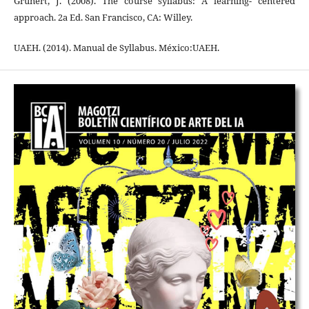
Grunert, J. (2008). The course syllabus: A learning- centered
approach. 2a Ed. San Francisco, CA: Willey.
UAEH. (2014). Manual de Syllabus. México:UAEH.