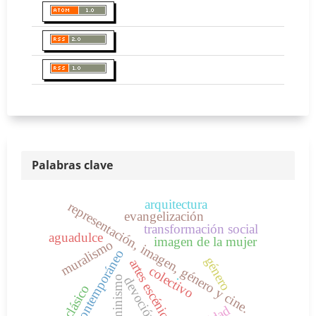
Palabras clave
arquitectura
representación, imagen, género y cine.
evangelización
transformación social
aguadulce
imagen de la mujer
muralismo
arte contemporáneo
género
artes escénicas
colectivo
.
feminismo
devoción
neoclásico