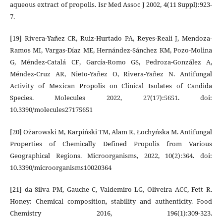
aqueous extract of propolis. Isr Med Assoc J 2002, 4(11 Suppl):923-
7.
[19] Rivera-Yañez CR, Ruiz-Hurtado PA, Reyes-Reali J, Mendoza-
Ramos MI, Vargas-Díaz ME, Hernández-Sánchez KM, Pozo-Molina
G, Méndez-Catalá CF, García-Romo GS, Pedroza-González A,
Méndez-Cruz AR, Nieto-Yañez O, Rivera-Yañez N. Antifungal
Activity of Mexican Propolis on Clinical Isolates of Candida
Species. Molecules 2022, 27(17):5651. doi:
10.3390/molecules27175651
[20] Ożarowski M, Karpiński TM, Alam R, Łochyńska M. Antifungal
Properties of Chemically Defined Propolis from Various
Geographical Regions. Microorganisms, 2022, 10(2):364. doi:
10.3390/microorganisms10020364
[21] da Silva PM, Gauche C, Valdemiro LG, Oliveira ACC, Fett R.
Honey: Chemical composition, stability and authenticity. Food
Chemistry 2016, 196(1):309-323.