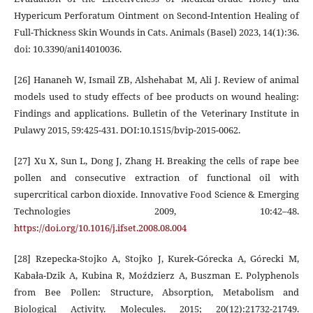
Hypericum Perforatum Ointment on Second-Intention Healing of
Full-Thickness Skin Wounds in Cats. Animals (Basel) 2023, 14(1):36.
doi: 10.3390/ani14010036.
[26] Hananeh W, Ismail ZB, Alshehabat M, Ali J. Review of animal
models used to study effects of bee products on wound healing:
Findings and applications. Bulletin of the Veterinary Institute in
Pulawy 2015, 59:425-431. DOI:10.1515/bvip-2015-0062.
[27] Xu X, Sun L, Dong J, Zhang H. Breaking the cells of rape bee
pollen and consecutive extraction of functional oil with
supercritical carbon dioxide. Innovative Food Science & Emerging
Technologies 2009, 10:42–48.
https://doi.org/10.1016/j.ifset.2008.08.004
[28] Rzepecka-Stojko A, Stojko J, Kurek-Górecka A, Górecki M,
Kabała-Dzik A, Kubina R, Moździerz A, Buszman E. Polyphenols
from Bee Pollen: Structure, Absorption, Metabolism and
Biological Activity. Molecules. 2015; 20(12):21732-21749.