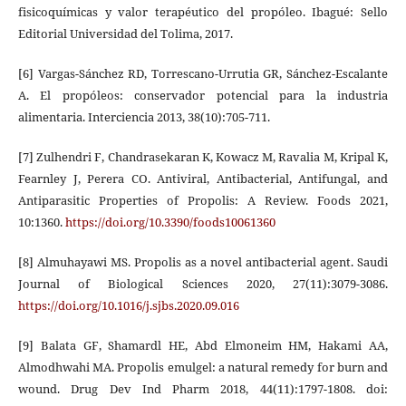
fisicoquímicas y valor terapéutico del propóleo. Ibagué: Sello
Editorial Universidad del Tolima, 2017.
[6] Vargas-Sánchez RD, Torrescano-Urrutia GR, Sánchez-Escalante
A. El propóleos: conservador potencial para la industria
alimentaria. Interciencia 2013, 38(10):705-711.
[7] Zulhendri F, Chandrasekaran K, Kowacz M, Ravalia M, Kripal K,
Fearnley J, Perera CO. Antiviral, Antibacterial, Antifungal, and
Antiparasitic Properties of Propolis: A Review. Foods 2021,
10:1360.
https://doi.org/10.3390/foods10061360
[8] Almuhayawi MS. Propolis as a novel antibacterial agent. Saudi
Journal of Biological Sciences 2020, 27(11):3079-3086.
https://doi.org/10.1016/j.sjbs.2020.09.016
[9] Balata GF, Shamardl HE, Abd Elmoneim HM, Hakami AA,
Almodhwahi MA. Propolis emulgel: a natural remedy for burn and
wound. Drug Dev Ind Pharm 2018, 44(11):1797-1808. doi: