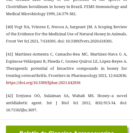
Clostridium botulinum in honey in Brazil. FEMS Immunology and
Medical Microbiology 1999, 24:379-382.
[40] Vogt NA, Vriezen E, Nwosu A, Sargeant JM. A Scoping Review
of the Evidence for the Medicinal Use of Natural Honey in Animals.
Front Vet Sci 2021, 7:618301. doi: 10.3389/fvets.2020.618301.
[41] Martinez‑Armenta C, Camacho‑Rea MC, Martínez‑Nava G A,
Espinosa‑Velázquez R, Pineda C, Gomez‑Quiroz LE, López‑Reyes A.
Therapeutic potential of bioactive compounds in honey for
treating osteoarthritis. Frontiers in Pharmacology 2021, 12:642836.
https://doi.org/10.3389/fphar.2021.642836
[42] Erejuwa OO, Sulaiman SA, Wahab MS. Honey--a novel
antidiabetic agent. Int J Biol Sci 2012, 8(6):913-34. doi:
10.7150/ijbs.3697.