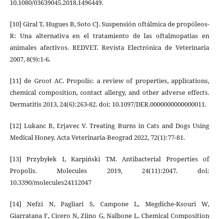
10.1080/03639045.2018.1496449.
[10] Giral T, Hugues B, Soto CJ. Suspensión oftálmica de propóleos-
R: Una alternativa en el tratamiento de las oftalmopatias en
animales afectivos. REDVET. Revista Electrónica de Veterinaria
2007, 8(9):1-6.
[11] de Groot AC. Propolis: a review of properties, applications,
chemical composition, contact allergy, and other adverse effects.
Dermatitis 2013, 24(6):263-82. doi: 10.1097/DER.0000000000000011.
[12] Lukanc B, Erjavec V. Treating Burns in Cats and Dogs Using
Medical Honey. Acta Veterinaria-Beograd 2022, 72(1):77-81.
[13] Przybyłek I, Karpiński TM. Antibacterial Properties of
Propolis. Molecules 2019, 24(11):2047. doi:
10.3390/molecules24112047
[14] Nefzi N, Pagliari S, Campone L, Megdiche-Ksouri W,
Giarratana F, Cicero N, Ziino G, Nalbone L. Chemical Composition