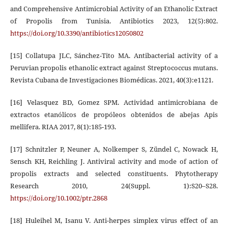
and Comprehensive Antimicrobial Activity of an Ethanolic Extract
of Propolis from Tunisia. Antibiotics 2023, 12(5):802.
https://doi.org/10.3390/antibiotics12050802
[15] Collatupa JLC, Sánchez-Tito MA. Antibacterial activity of a
Peruvian propolis ethanolic extract against Streptococcus mutans.
Revista Cubana de Investigaciones Biomédicas. 2021, 40(3):e1121.
[16] Velasquez BD, Gomez SPM. Actividad antimicrobiana de
extractos etanólicos de propóleos obtenidos de abejas Apis
mellifera. RIAA 2017, 8(1):185-193.
[17] Schnitzler P, Neuner A, Nolkemper S, Zündel C, Nowack H,
Sensch KH, Reichling J. Antiviral activity and mode of action of
propolis extracts and selected constituents. Phytotherapy
Research 2010, 24(Suppl. 1):S20–S28.
https://doi.org/10.1002/ptr.2868
[18] Huleihel M, Isanu V. Anti-herpes simplex virus effect of an