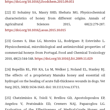
https://doi.org/10.1016/j.foodchem.2015.09.051
[22] El Sohaimy SA, Masry SHD, Shehata MG. Physicochemical
characteristics of honey from different origins. Annals of
Agricultural Sciences 2015, 60(2):279-287.
https://doi.org/10.1016/j.aoas.2015.10.015
[23] Gomes S, Dias LG, Moreira LL, Rodrigues P, Estevinho L.
Physicochemical, microbiological and antimicrobial properties of
commercial honeys from Portugal. Food and Chemical Toxicology
2010, 48(2):544-548.
https://doi.org/10.1016/j.fct.2009.11.029
[24] Repellin RL, Pitt KA, Lu M, Welker J, Noland EL, Stanley BJ.
The effects of a proprietary Manuka honey and essential oil
hydrogel on the healing of acute full-thickness wounds in dogs. Vet
Surg 2021, 50(8):1634-1643. doi: 10.1111/vsu.13711.
[25] Chatzimisios K, Tsioli V, Brellou GD, Apostolopoulou EP,
Angelou V, Pratsinakis ED, Cremers NAJ, Papazoglou LG.
Evaluation of the Effectiveness of Medical-Grade Honey and