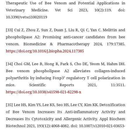
Therapeutic Use of Bee Venom and Potential Applications in
Veterinary Medicine. Vet Sci 2023, 10(2):119. doi:
10.3390/vetsci10020119
[33] Cui Z, Zhou Z, Sun Z, Duan J, Liu R, Qi C, Yan C. Melittin and
phospholipase A2: Promising anti-cancer candidates from bee
venom. Biomedicine & Pharmacotherapy 2024, 179:17385.
https://doi.org/10.1016/j.biopha.2024.117385
[34] Choi GM, Lee B, Hong R, Park S, Cho DE, Yeom M, Hahm DH.
Bee venom phospholipase A2 alleviates collagen‑induced
polyarthritis by inducing Foxp3⁺ regulatory T cell polarization in
mice. Scientific Reports 2021, 11:3511.
https://doi.org/10.1038/s41598-021-82298-x
[35] Lee HS, Kim YS, Lee KS, Seo HS, Lee CY, Kim KK. Detoxification
of Bee Venom Increases Its Anti-inflammatory Activity and
Decreases Its Cytotoxicity and Allergenic Activity. Appl Biochem
Biotechnol 2021, 193(12):4068-4082. doi: 10.1007/s12010-021-03653-