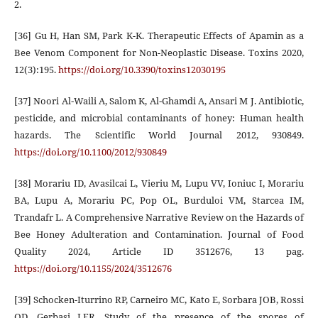
2.
[36] Gu H, Han SM, Park K-K. Therapeutic Effects of Apamin as a
Bee Venom Component for Non-Neoplastic Disease. Toxins 2020,
12(3):195.
https://doi.org/10.3390/toxins12030195
[37] Noori Al‑Waili A, Salom K, Al‑Ghamdi A, Ansari M J. Antibiotic,
pesticide, and microbial contaminants of honey: Human health
hazards. The Scientific World Journal 2012, 930849.
https://doi.org/10.1100/2012/930849
[38] Morariu ID, Avasilcai L, Vieriu M, Lupu VV, Ioniuc I, Morariu
BA, Lupu A, Morariu PC, Pop OL, Burduloi VM, Starcea IM,
Trandafr L. A Comprehensive Narrative Review on the Hazards of
Bee Honey Adulteration and Contamination. Journal of Food
Quality 2024, Article ID 3512676, 13 pag.
https://doi.org/10.1155/2024/3512676
[39] Schocken-Iturrino RP, Carneiro MC, Kato E, Sorbara JOB, Rossi
OD, Gerbasi LER. Study of the presence of the spores of