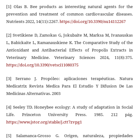
[1] Olas B. Bee products as interesting natural agents for the
prevention and treatment of common cardiovascular diseases.
Nutrients 2022, 14(11):2267.
https://doi.org/10.3390/nu14112267
[2] Svetikiene D, Zamokas G, Jokubaite M, Marksa M, Ivanauskas
L, Babickaite L, Ramanauskiene K. The Comparative Study of the
Antioxidant and Antibacterial Effects of Propolis Extracts in
Veterinary Medicine. Veterinary Sciences 2024, 11(8):375.
https://doi.org/10.3390/vetsci11080375
[3] Serrano J. Propóleo: aplicaciones terapéuticas. Natura
Medicatrix Revista Medica Para El Estudio Y Difusion De Las
Medicinas Alternativas. 2003
[4] Seeley TD. Honeybee ecology: A study of adaptation in Social
Life. Princeton University Press. 1985. 212 pág.
https://www.jstor.org/stable/j.ctt7zvpg1
[5] Salamanca-Grosso G. Origen, naturaleza, propiedades