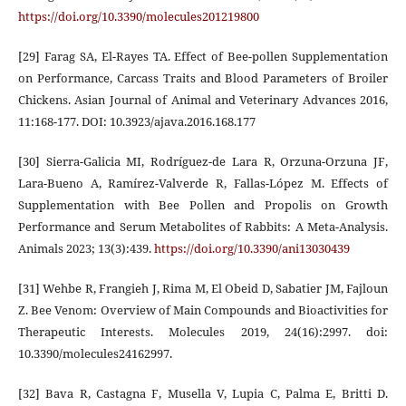
https://doi.org/10.3390/molecules201219800
[29] Farag SA, El-Rayes TA. Effect of Bee-pollen Supplementation
on Performance, Carcass Traits and Blood Parameters of Broiler
Chickens. Asian Journal of Animal and Veterinary Advances 2016,
11:168-177. DOI: 10.3923/ajava.2016.168.177
[30] Sierra-Galicia MI, Rodríguez-de Lara R, Orzuna-Orzuna JF,
Lara-Bueno A, Ramírez-Valverde R, Fallas-López M. Effects of
Supplementation with Bee Pollen and Propolis on Growth
Performance and Serum Metabolites of Rabbits: A Meta-Analysis.
Animals 2023; 13(3):439.
https://doi.org/10.3390/ani13030439
[31] Wehbe R, Frangieh J, Rima M, El Obeid D, Sabatier JM, Fajloun
Z. Bee Venom: Overview of Main Compounds and Bioactivities for
Therapeutic Interests. Molecules 2019, 24(16):2997. doi:
10.3390/molecules24162997.
[32] Bava R, Castagna F, Musella V, Lupia C, Palma E, Britti D.