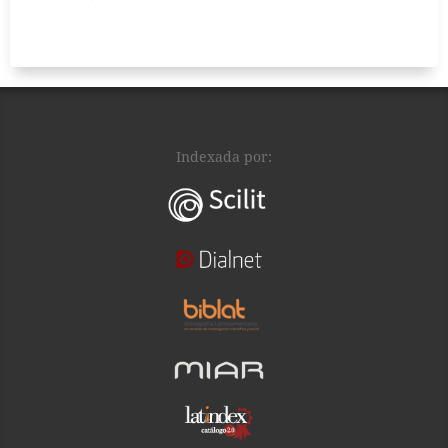
Indexada por: