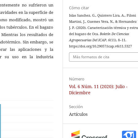
rentemente no sufrieron un
Cómo citar
avidades en la superficie de
Islas Sanchez, G., Quintero Lira, A., Piloni
 como modificado, mostró un
Martini, J., Guemes Vera, N., & Hernandez
 los tubérculos. En el bagazo
J. P. (2020). Caracterización térmica y estr
del bagazo de Oca.
Boletín De Ciencias
. Mientras los resultados de
Agropecuarias Del ICAP
,
6
(11), 8–11.
ndotérmico. Sin embargo, se
https://doi.org/10.29057/icap.v6i11.5327
rar las aplicaciones y la
ar su uso en la industria
Más formatos de cita
Número
Vol. 6 Núm. 11 (2020): Julio -
Diciembre
Sección
Artículos