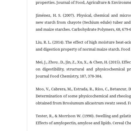
properties. Journal of Food, Agriculture & Environment
Jiménez, H. S. (2007). Physical, chemical and micro
new starch from chayote (Sechium edule) tuber and
and maize starches. Carbohydrate Polymers, 68, 679-6
Liu, R. L. (2014). The effect of high moisture heat-ac
and digestion property of normal maize starch. Food 
Mei, J., Zhou , D., Jin, Z., Xu, X., & Chen, H. (2015). Effe
on digestibility, structural and physicochemical p
Journal Food Chemistry, 187, 378-384.
Moo, V., Cabrera, M., Estrada, R., Ríos, C., Betancur, D.
Determination of some physicochemical and rheologic
obtained from Brosiumum alicastrum swatz seesd. Fo
Tester, R., & Morrison W. (1990). Swelling and gelatin
Effects of amylopectin, amylose and lipids. Cereal Che