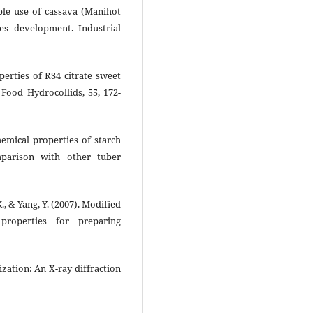
able use of cassava (Manihot
es development. Industrial
operties of RS4 citrate sweet
 Food Hydrocollids, 55, 172-
chemical properties of starch
parison with other tuber
K., & Yang, Y. (2007). Modified
roperties for preparing
nization: An X-ray diffraction