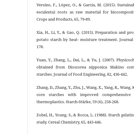
Versino, F., López, O., & García, M. (2015). Sustain
esculenta) roots as raw material for biocomposit
Crops and Products, 65, 79-89.
Xia, H., Li, Y., & Gao, Q. (2015). Preparation and pr
potato starch by heat- moisture treatment. Journal
178.
Yuan, Y., Zhang, L., Dai, L., & Yu, J. (2007). Physico
obtained from Dioscorea nipponica Makino com
starches. Journal of Food Engineering, 82, 436-442.
Zhang, D., Zhang, Y., Zhu, J., Wang, X., Yang, K., Wang, 
corn starches with improved comprehensive p
thermoplastics. Starch-Stärke, 59 (6), 258-268.
Zobel, H., Young, S., & Rocca, L. (1988). Starch gelati
study. Cereal Chemistry, 65, 443-446.