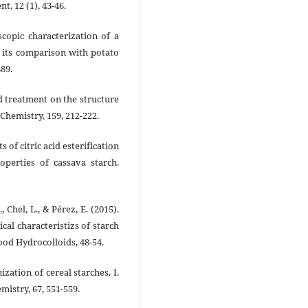
, 12 (1), 43-46.
scopic characterization of a
 its comparison with potato
89.
id treatment on the structure
Chemistry, 159, 212-222.
cts of citric acid esterification
roperties of cassava starch.
, Chel, L., & Pérez, E. (2015).
al characteristizs of starch
od Hydrocolloids, 48-54.
ization of cereal starches. I.
mistry, 67, 551-559.