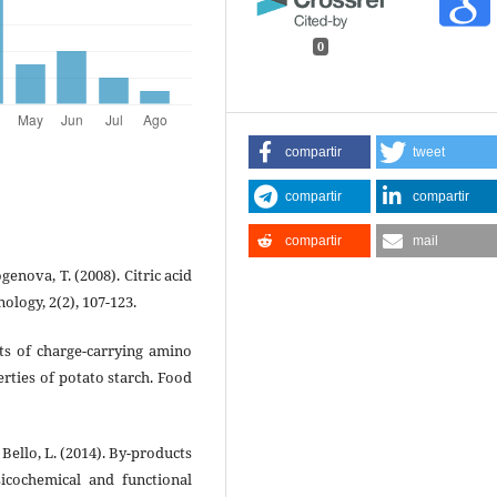
0
compartir
tweet
compartir
compartir
compartir
mail
genova, T. (2008). Citric acid
logy, 2(2), 107-123.
ects of charge-carrying amino
erties of potato starch. Food
& Bello, L. (2014). By-products
sicochemical and functional