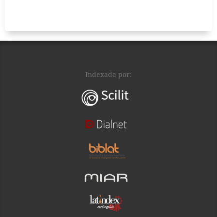
Indexada por: