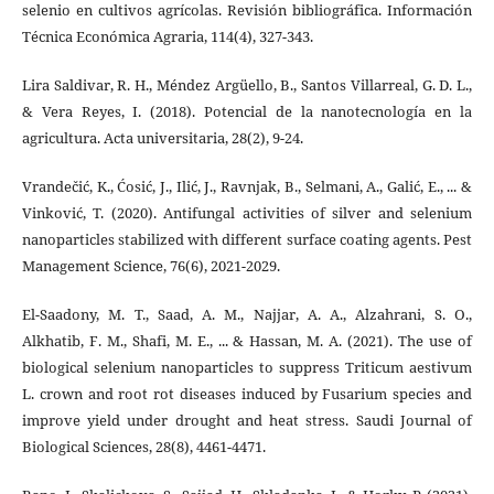
selenio en cultivos agrícolas. Revisión bibliográfica. Información
Técnica Económica Agraria, 114(4), 327-343.
Lira Saldivar, R. H., Méndez Argüello, B., Santos Villarreal, G. D. L.,
& Vera Reyes, I. (2018). Potencial de la nanotecnología en la
agricultura. Acta universitaria, 28(2), 9-24.
Vrandečić, K., Ćosić, J., Ilić, J., Ravnjak, B., Selmani, A., Galić, E., ... &
Vinković, T. (2020). Antifungal activities of silver and selenium
nanoparticles stabilized with different surface coating agents. Pest
Management Science, 76(6), 2021-2029.
El-Saadony, M. T., Saad, A. M., Najjar, A. A., Alzahrani, S. O.,
Alkhatib, F. M., Shafi, M. E., ... & Hassan, M. A. (2021). The use of
biological selenium nanoparticles to suppress Triticum aestivum
L. crown and root rot diseases induced by Fusarium species and
improve yield under drought and heat stress. Saudi Journal of
Biological Sciences, 28(8), 4461-4471.