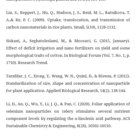
Lin, S., Reppert, J., Hu, Q., Hudson, J. S., Reid, M. L., Ratnikova, T.
A.,& Ke, P. C. (2009). Uptake, translocation, and transmission of
carbon nanomaterials in rice plants. Small, 5(10), 1128-1132.
Siskani, A., Seghatoleslami, M., & Moosavi, G. (2015, January).
Effect of deficit irrigation and nano fertilizers on yield and some
morphological traits of cotton. In Biological Forum (Vol. 7, No. 1, p.
1710). Research Trend.
Tarafdar, J. C., Xiong, Y., Wang, W. N., Quinl, D., & Biswas, P. (2012).
Standardization of size, shape and concentration of nanoparticle
for plant application. Applied Biological Research, 14(2), 138-144.
Li, D., An, Q., Wu, Y., Li, J. Q., & Pan, C. (2020). Foliar application of
selenium nanoparticles on celery stimulates several nutrient
component levels by regulating the α-linolenic acid pathway. ACS
Sustainable Chemistry & Engineering, 8(28), 10502-10510.