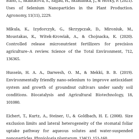
Bano, I., Skalickova, S., Sajjad, H., Skladanka, J., & Horky, P. (2021).
Uses of Selenium Nanoparticles in the Plant Production.
Agronomy, 11(11), 2229.
Mikula, K., Izydorczyk, G., Skrzypczak, D., Mironiuk, M.,
Moustakas, K., Witek-Krowiak, A., & Chojnacka, K. (2020).
Controlled release micronutrient fertilizers for precision
agriculture–A review. Science of the Total Environment, 712,
136365.
Hussein, H. A. A., Darwesh, O. M., & Mekki, B. B. (2019).
Environmentally friendly nano-selenium to improve antioxidant
system and growth of groundnut cultivars under sandy soil
conditions. Biocatalysis and Agricultural Biotechnology, 18,
101080.
Eichert, T., Kurtz, A., Steiner, U., & Goldbach, H. E. (2008). Size
exclusion limits and lateral heterogeneity of the stomatal foliar
uptake pathway for aqueous solutes and water‐suspended
nanoparticles. Physiologia plantarum, 134(1), 151-160.