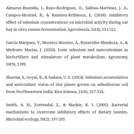
Almaraz-Buendia, I., Razo-Rodríguez, O., Salinas-Martínez, J. A.,
Campos-Montiel, R., & Ramirez-Bribiesca, E. (2018). Inhibitory
effect of selenium concentrations on microbial activity during oat
hay in vitro rumen fermentation. Agrociencia, 52(4), 511-521
García Márquez, V., Morelos Moreno, Á., Benavides Mendoza, A., &
Medrano Macías, J. (2020). Ionic selenium and nanoselenium as
biofortifiers and stimulators of plant metabolism. Agronomy,
10(9), 1399.
Sharma, S., Goyal, R., & Sadana, U. S. (2014). Selenium accumulation
and antioxidant status of rice plants grown on seleniferous soil
from Northwestern India. Rice Science, 21(6), 327-334.
Smith, A. H., Zoetendal, E., & Mackie, R. I. (2005). Bacterial
mechanisms to overcome inhibitory effects of dietary tannins.
Microbial ecology, 50(2), 197-205