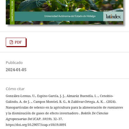
PDF
Publicado
2024-01-05
Cómo citar
González-Lemus, U., Espino García, J. J., Almaráz Buendía, I. ., Cenobio-
Galindo, A. de J. ., Campos Montiel, R. G., & Zaldivar-Ortega, A. K. . (2024).
Nanopartículas de selenio en la agricultura para la alimentación de rumiantes
y la disminución de gases de efecto invernadero .
Boletín De Ciencias
Agropecuarias Del ICAP
,
10
(19), 32–37.
https://doi.org/10.29057/icap.v10i19.8891