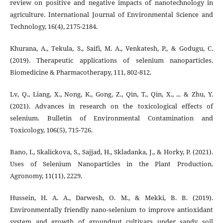
review on positive and negative impacts of nanotechnology in
agriculture. International Journal of Environmental Science and
Technology, 16(4), 2175-2184.
Khurana, A., Tekula, S., Saifi, M. A., Venkatesh, P., & Godugu, C.
(2019). Therapeutic applications of selenium nanoparticles.
Biomedicine & Pharmacotherapy, 111, 802-812.
Lv, Q., Liang, X., Nong, K., Gong, Z., Qin, T., Qin, X., ... & Zhu, Y.
(2021). Advances in research on the toxicological effects of
selenium. Bulletin of Environmental Contamination and
Toxicology, 106(5), 715-726.
Bano, I., Skalickova, S., Sajjad, H., Skladanka, J., & Horky, P. (2021).
Uses of Selenium Nanoparticles in the Plant Production.
Agronomy, 11(11), 2229.
Hussein, H. A. A., Darwesh, O. M., & Mekki, B. B. (2019).
Environmentally friendly nano-selenium to improve antioxidant
system and growth of groundnut cultivars under sandy soil