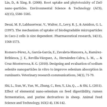
Lin, D., & Xing, B. (2008). Root uptake and phytotoxicity of ZnO
nano¬particles. Environmental Science & Technology (ACS),
42(15), 5580- 5585.
Desai, M. P., Labhasetwar, V., Walter, E., Levy, R. J., & Amidon, G. L.
(1997). The mechanism of uptake of biodegradable microparticles
in Caco-2 cells is size dependent. Pharmaceutical research, 14(11),
1568-1573.
Romero-Pérez, A., García-García, E., Zavaleta-Mancera, A., Ramírez-
Bribiesca, J. E., Revilla-Vázquez, A., Hernández-Calva, L. M., ... &
Cruz-Monterrosa, R. G. (2010). Designing and evaluation of sodium
selenite nanoparticles in vitro to improve selenium absorption in
ruminants. Veterinary research communications, 34(1), 71-79.
Shi, L., Xun, W., Yue, W., Zhang, C., Ren, Y., Liu, Q., ... & Shi, L. (2011).
Effect of elemental nano-selenium on feed digestibility, rumen
fermentation, and purine derivatives in sheep. Animal Feed
Science and Technology, 163(2-4), 136-142.