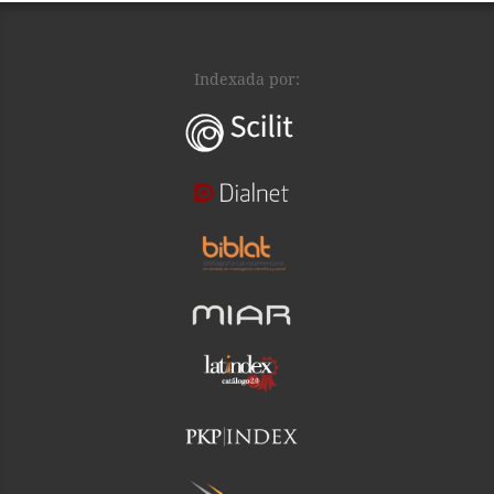
Indexada por: