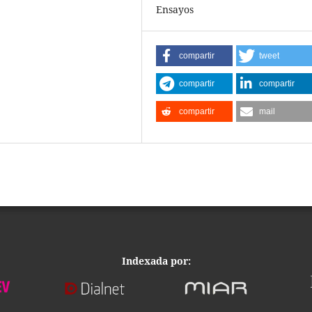
Ensayos
compartir
tweet
compartir
compartir
compartir
mail
Indexada por: