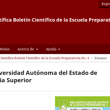
Regis
ífica Boletín Científico de la Escuela Prepara
Avisos
Acerca de
Ayuda
Científica Boletín Científico de la Escuela Preparatoria No. 4
/
Ensayos
iversidad Autónoma del Estado de
ia Superior