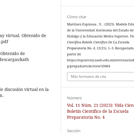
Cómo citar
Martínez-Espinosa , V. . (2023). Modelo Ed
de la Universidad Autónoma del Estado de
iay virtual. Obtenido de
Hidalgo y la Educación Media Superior.
Vi
.pdf
Científica Boletín Científico De La Escuela
Preparatoria No. 4
,
11
(21), 1–3. Recuperado
. Obtenido de
partir de
descargas/kath
https://repository.uaeh.edu.mx/revistas/in
p/prepa4/article/view/10464
Más formatos de cita
de discusión virtual en la
n.
Número
Vol. 11 Núm. 21 (2023): Vida Cient
Boletín Científico de la Escuela
Preparatoria No. 4
Sección