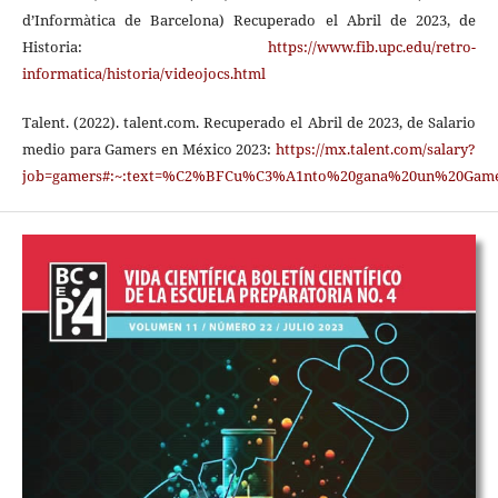
d’Informàtica de Barcelona) Recuperado el Abril de 2023, de
Historia:
https://www.fib.upc.edu/retro-
informatica/historia/videojocs.html
Talent. (2022). talent.com. Recuperado el Abril de 2023, de Salario
medio para Gamers en México 2023:
https://mx.talent.com/salary?
job=gamers#:~:text=%C2%BFCu%C3%A1nto%20gana%20un%20Gam