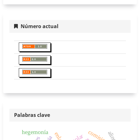
Número actual
Palabras clave
comisiones
hegemonía
alineada
bipolar