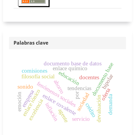
Palabras clave
documento base de datos
documento base
enlace químico
comisiones
educación
bipolar
filosofía social
docentes
ahorro
fenómenos sociales
sonido
tendencias
oferta
enlace iónico
empresa
por
sociedad
emoción
enlace covalente
demanda
devaluación
excelencia
inflación
crédito
agente
servicio