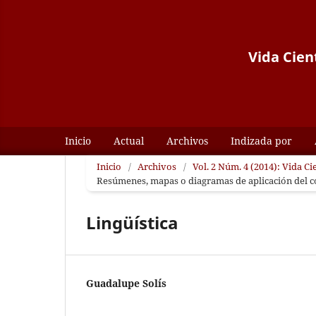
Vida Cient
Inicio
Actual
Archivos
Indizada por
Inicio
/
Archivos
/
Vol. 2 Núm. 4 (2014): Vida Ci
Resúmenes, mapas o diagramas de aplicación del 
Lingüística
Guadalupe Solís