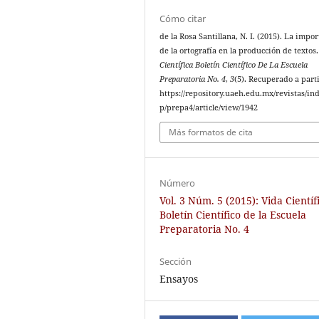
Cómo citar
de la Rosa Santillana, N. I. (2015). La impo
de la ortografía en la producción de textos
Científica Boletín Científico De La Escuela
Preparatoria No. 4
,
3
(5). Recuperado a part
https://repository.uaeh.edu.mx/revistas/in
p/prepa4/article/view/1942
Más formatos de cita
Número
Vol. 3 Núm. 5 (2015): Vida Científ
Boletín Científico de la Escuela
Preparatoria No. 4
Sección
Ensayos