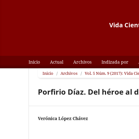
Vida Cient
Inicio
Actual
Archivos
Indizada por
Inicio
/
Archivos
/
Vol. 5 Núm. 9 (2017): Vida Ci
Porfirio Díaz. Del héroe al 
Verónica López Chávez