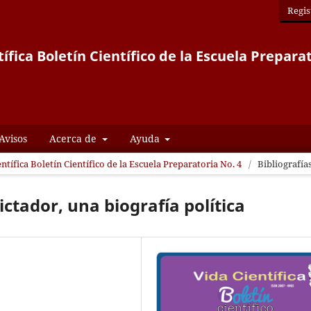
Regis
ífica Boletín Científico de la Escuela Prepara
Avisos
Acerca de
Ayuda
entífica Boletín Científico de la Escuela Preparatoria No. 4
/
Bibliografía
dictador, una biografía política