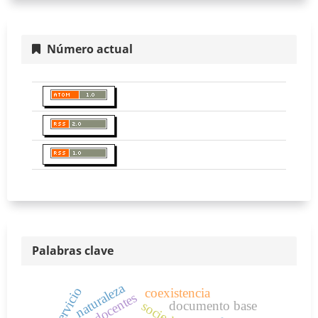
Número actual
Palabras clave
naturaleza
servicio
coexistencia
docentes
documento base
sociedad