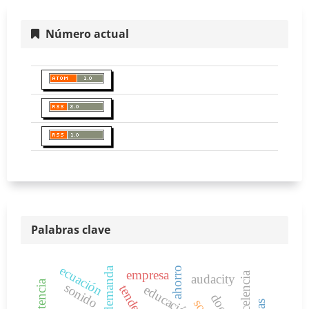
Número actual
Palabras clave
ecuación
ahorro
demanda
empresa
excelencia
audacity
sonido
educación