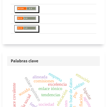
Palabras clave
empresa
emoción
alineada
enlace químico
documento base de datos
comisiones
crédito
excelencia
enlace covalente
enlace iónico
sonido
bipolar
educación
por
tendencias
filosofía social
inflación
agente
sociedad