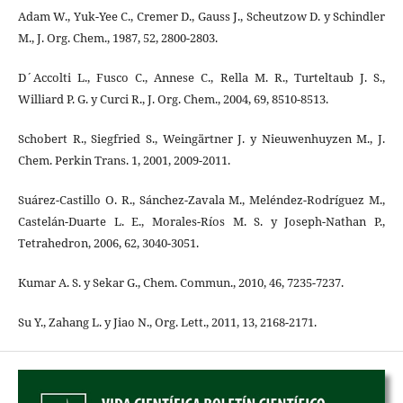
Adam W., Yuk-Yee C., Cremer D., Gauss J., Scheutzow D. y Schindler
M., J. Org. Chem., 1987, 52, 2800-2803.
D´Accolti L., Fusco C., Annese C., Rella M. R., Turteltaub J. S.,
Williard P. G. y Curci R., J. Org. Chem., 2004, 69, 8510-8513.
Schobert R., Siegfried S., Weingärtner J. y Nieuwenhuyzen M., J.
Chem. Perkin Trans. 1, 2001, 2009-2011.
Suárez-Castillo O. R., Sánchez-Zavala M., Meléndez-Rodríguez M.,
Castelán-Duarte L. E., Morales-Ríos M. S. y Joseph-Nathan P.,
Tetrahedron, 2006, 62, 3040-3051.
Kumar A. S. y Sekar G., Chem. Commun., 2010, 46, 7235-7237.
Su Y., Zahang L. y Jiao N., Org. Lett., 2011, 13, 2168-2171.