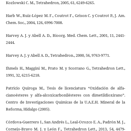
Kozlowski C. M., Tetrahedron, 2005, 61, 6249-6265.
Harb W., Ruiz-López M. F., Coutrot F., Grison C. y Coutrot P., J. Am.
Chem. Soc., 2004, 126, 6996-7008.
Harvey A. J. y Abell A. D., Bioorg. Med. Chem. Lett., 2001, 11, 2441-
2444.
Harvey A. J. y Abell A. D., Tetrahedron., 2000, 56, 9763-9771.
Ihmels H., Maggini M., Prato M. y Scorrano G., Tetrahedron Lett.,
1991, 32, 6215-6218.
Patricio Quiroga M., Tesis de licenciatura “Oxidación de alfa-
cianoésteres y alfa-alcoxicarbonilésteres con dimetildioxirano”.
Centro de Investigaciones Químicas de la U.A.E.H. Mineral de la
Reforma, Hidalgo (2005).
Córdova-Guerrero I., San Andrés L., Leal-Orozco E. A., Padrón M. J.,
Cornejo-Bravo M. J. y León F., Tetrahedron Lett., 2013, 54, 4479-