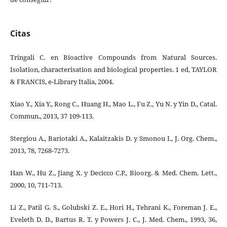
Citas
Tringali C. en Bioactive Compounds from Natural Sources.
Isolation, characterisation and biological properties. 1 ed, TAYLOR
& FRANCIS, e-Library Italia, 2004.
Xiao Y., Xia Y., Rong C., Huang H., Mao L., Fu Z., Yu N. y Yin D., Catal.
Commun., 2013, 37 109-113.
Stergiou A., Bariotaki A., Kalaitzakis D. y Smonou I., J. Org. Chem.,
2013, 78, 7268-7273.
Han W., Hu Z., Jiang X. y Decicco C.P., Bioorg. & Med. Chem. Lett.,
2000, 10, 711-713.
Li Z., Patil G. S., Golubski Z. E., Hori H., Tehrani K., Foreman J. E.,
Eveleth D. D., Bartus R. T. y Powers J. C., J. Med. Chem., 1993, 36,