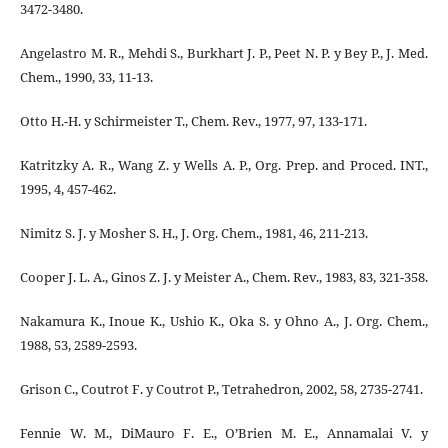
3472-3480.
Angelastro M. R., Mehdi S., Burkhart J. P., Peet N. P. y Bey P., J. Med.
Chem., 1990, 33, 11-13.
Otto H.-H. y Schirmeister T., Chem. Rev., 1977, 97, 133-171.
Katritzky A. R., Wang Z. y Wells A. P., Org. Prep. and Proced. INT.,
1995, 4, 457-462.
Nimitz S. J. y Mosher S. H., J. Org. Chem., 1981, 46, 211-213.
Cooper J. L. A., Ginos Z. J. y Meister A., Chem. Rev., 1983, 83, 321-358.
Nakamura K., Inoue K., Ushio K., Oka S. y Ohno A., J. Org. Chem.,
1988, 53, 2589-2593.
Grison C., Coutrot F. y Coutrot P., Tetrahedron, 2002, 58, 2735-2741.
Fennie W. M., DiMauro F. E., O’Brien M. E., Annamalai V. y