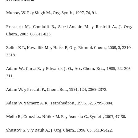
Murray W. R. y Singh M., Org. Synth., 1997, 74, 91.
Freccero M., Gandolfi R., Sarzi-Amade M. y Rastelli A., J. Org.
Chem., 2003, 68, 811-823.
Zeller K-P., Kowallik M. y Haiss P., Org. Biomol. Chem., 2005, 3, 2310-
2318.
Adam W., Curci R. y Edwards J. O., Acc. Chem. Res., 1989, 22, 205-
211.
Adam W. y Prechtl F., Chem. Ber., 1991, 124, 2369-2372.
Adam W. y Smerz A. K., Tetrahedron., 1996, 52, 5799-5804.
Mello R., González-Núñez M. E. y Asensio G., Synlett, 2007, 47-50.
Shustov G. V. y Rauk A., J. Org. Chem., 1998, 63, 5413-5422.