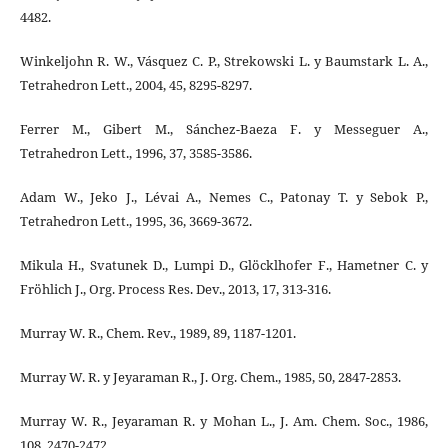
4482.
Winkeljohn R. W., Vásquez C. P., Strekowski L. y Baumstark L. A.,
Tetrahedron Lett., 2004, 45, 8295-8297.
Ferrer M., Gibert M., Sánchez-Baeza F. y Messeguer A.,
Tetrahedron Lett., 1996, 37, 3585-3586.
Adam W., Jeko J., Lévai A., Nemes C., Patonay T. y Sebok P.,
Tetrahedron Lett., 1995, 36, 3669-3672.
Mikula H., Svatunek D., Lumpi D., Glöcklhofer F., Hametner C. y
Fröhlich J., Org. Process Res. Dev., 2013, 17, 313-316.
Murray W. R., Chem. Rev., 1989, 89, 1187-1201.
Murray W. R. y Jeyaraman R., J. Org. Chem., 1985, 50, 2847-2853.
Murray W. R., Jeyaraman R. y Mohan L., J. Am. Chem. Soc., 1986,
108, 2470-2472.