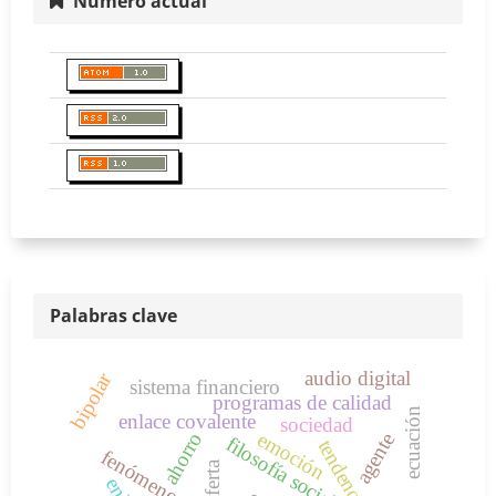
Número actual
Palabras clave
audio digital
bipolar
sistema financiero
programas de calidad
ecuación
enlace covalente
sociedad
emoción
ahorro
agente
filosofía social
tendencias
oferta