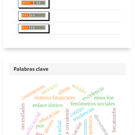
Palabras clave
servicio
sonido
comisiones
oferta
excelencia
sistema financiero
emoción
fenómenos sociales
enlace iónico
necesidades
crédito
tendencias
educación
hecatombe
enlace covalente
filosofía social
documento base
enlace químico
ahorro
docentes
sociedad
ecuación
por