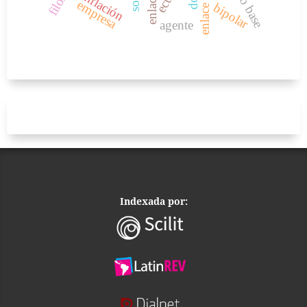
inflación
empresa
bipolar
agente
Indexada por: