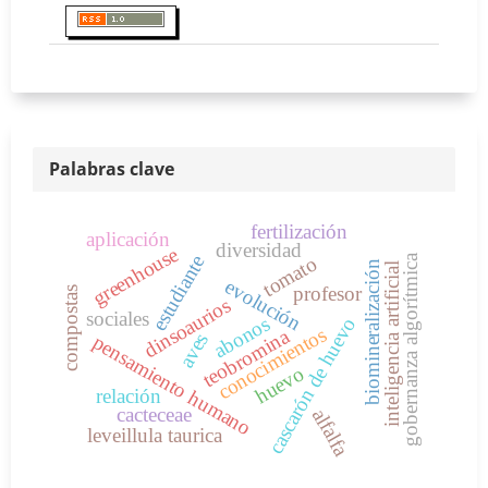
Palabras clave
fertilización
aplicación
diversidad
greenhouse
estudiante
tomato
gobernanza algorítmica
biomineralización
inteligencia artificial
evolución
profesor
compostas
dinsoaurios
sociales
abonos
cascarón de huevo
conocimientos
teobromina
aves
pensamiento humano
huevo
relación
cacteceae
alfalfa
leveillula taurica