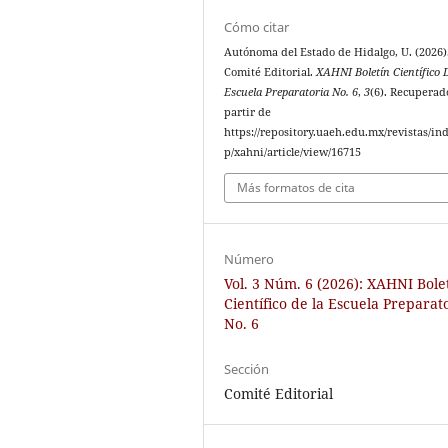
Cómo citar
Autónoma del Estado de Hidalgo, U. (2026)
Comité Editorial.
XAHNI Boletín Científico 
Escuela Preparatoria No. 6
,
3
(6). Recuperad
partir de
https://repository.uaeh.edu.mx/revistas/in
p/xahni/article/view/16715
Más formatos de cita
Número
Vol. 3 Núm. 6 (2026): XAHNI Bole
Científico de la Escuela Preparat
No. 6
Sección
Comité Editorial