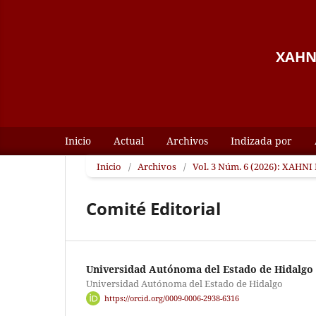
XAHNI
Inicio
Actual
Archivos
Indizada por
Inicio
/
Archivos
/
Vol. 3 Núm. 6 (2026): XAHNI 
Comité Editorial
Universidad Autónoma del Estado de Hidalgo
Universidad Autónoma del Estado de Hidalgo
https://orcid.org/0009-0006-2938-6316