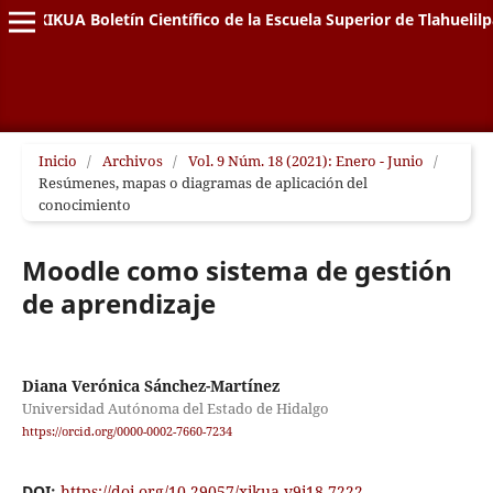
XIKUA Boletín Científico de la Escuela Superior de Tlahuelil
Inicio
/
Archivos
/
Vol. 9 Núm. 18 (2021): Enero - Junio
/
Resúmenes, mapas o diagramas de aplicación del
conocimiento
Moodle como sistema de gestión
de aprendizaje
Diana Verónica Sánchez-Martínez
Universidad Autónoma del Estado de Hidalgo
https://orcid.org/0000-0002-7660-7234
DOI:
https://doi.org/10.29057/xikua.v9i18.7222