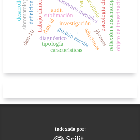
psicología clínica
reflexión epistemológica
sintomatología
venta
alexitimia
objeto de investigación
trastornos mentales
definiciones
desarrollo
trabajo clínico
audit
sublimación
dsm iii
investigación
gestión escolar
adicciones
jóvenes
dast-10
.
diagnóstico
tipología
características
Indexada por: