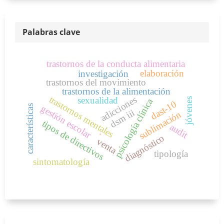
Palabras clave
trastornos de la conducta alimentaria
elaboración
investigación
trastornos del movimiento
trastornos de la alimentación
trastornos mentales
adicciones
sexualidad
jóvenes
psicología clínica
dast-10
gestión escolar
características
dsm iii
sublimación
tipos de directivos
audit
.
diagnóstico
venta
tipología
sintomatología