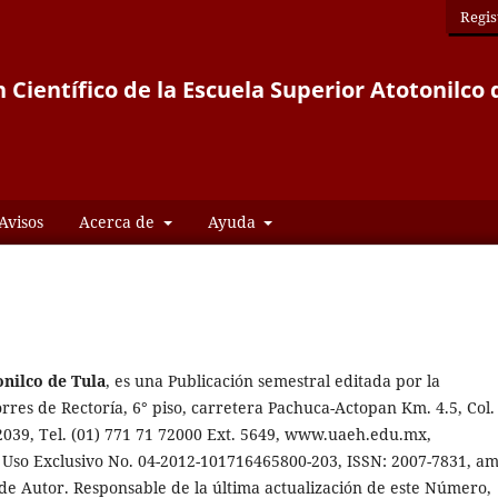
Regis
n Científico de la Escuela Superior Atotonilco 
Avisos
Acerca de
Ayuda
onilco de Tula
, es una Publicación semestral editada por la
res de Rectoría, 6° piso, carretera Pachuca-Actopan Km. 4.5, Col.
2039, Tel. (01) 771 71 72000 Ext. 5649, www.uaeh.edu.mx,
Uso Exclusivo No. 04-2012-101716465800-203, ISSN: 2007-7831, a
 de Autor. Responsable de la última actualización de este Número,