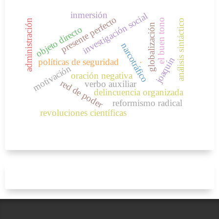
inmersión
investigación social
presente perfecto
el buen tono
administración
análisis sintáctico
globalización
objeto directo
narcotráfico
joaquín
políticas de seguridad
.
motivación
oración negativa
red de poder
verbo auxiliar
delincuencia organizada
reformismo radical
revoluciones científicas