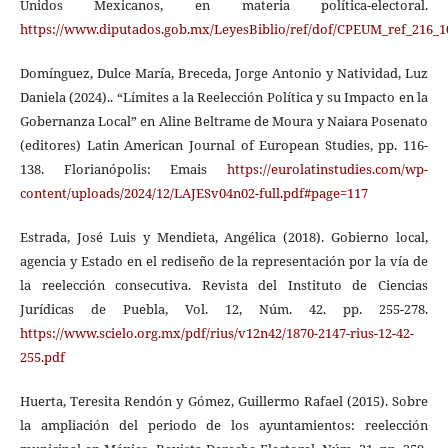
Unidos Mexicanos, en materia política-electoral.
https://www.diputados.gob.mx/LeyesBiblio/ref/dof/CPEUM_ref_216_1
Domínguez, Dulce María, Breceda, Jorge Antonio y Natividad, Luz
Daniela (2024).. “Límites a la Reelección Política y su Impacto en la
Gobernanza Local” en Aline Beltrame de Moura y Naiara Posenato
(editores) Latin American Journal of European Studies, pp. 116-
138. Florianópolis: Emais
https://eurolatinstudies.com/wp-
content/uploads/2024/12/LAJESv04n02-full.pdf#page=117
Estrada, José Luis y Mendieta, Angélica (2018). Gobierno local,
agencia y Estado en el rediseño de la representación por la vía de
la reelección consecutiva. Revista del Instituto de Ciencias
Jurídicas de Puebla, Vol. 12, Núm. 42. pp. 255-278.
https://www.scielo.org.mx/pdf/rius/v12n42/1870-2147-rius-12-42-
255.pdf
Huerta, Teresita Rendón y Gómez, Guillermo Rafael (2015). Sobre
la ampliación del periodo de los ayuntamientos: reelección