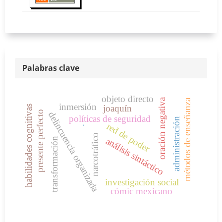
Palabras clave
objeto directo
oración negativa
métodos de enseñanza
inmersión
joaquín
habilidades cognitivas
presente perfecto
delincuencia organizada
políticas de seguridad
administración
red de poder
.
narcotráfico
análisis sintáctico
transformación
investigación social
cómic mexicano