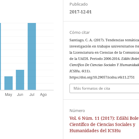
Publicado
2017-12-01
Cómo citar
Santiago, C. A. (2017). Tendencias temátic
investigación en trabajos universitarios (te
la Licenciatura en Ciencias de la Comunic
de la UAEH. Periodo 2006-2014.
Edähi Bolet
Científico De Ciencias Sociales Y Humanidad
ICSHu
,
6
(11).
https://doi.org/10.29057/icshu.v6i11.2751
Más formatos de cita
Número
Vol. 6 Núm. 11 (2017): Edähi Bole
Científico de Ciencias Sociales y
Humanidades del ICSHu