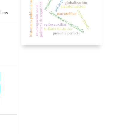
red de poder
joaquín
historietas publicitarias
globalización
políticas de seguridad
investigación social
transformación
.
objeto directo
icas
delincuencia organizada
narcotráfico
verbo auxiliar
análisis sintáctico
presente perfecto