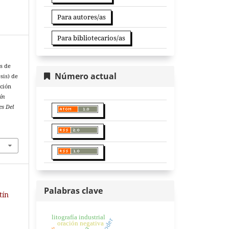
Para autores/as
Para bibliotecarios/as
as de
Número actual
sis) de
ación
ín
es Del
Palabras clave
tín
litografía industrial
oración negativa