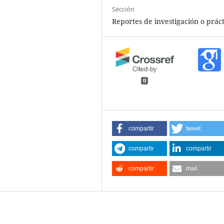
Sección
Reportes de investigación o práct
0
compartir
tweet
compartir
compartir
compartir
mail