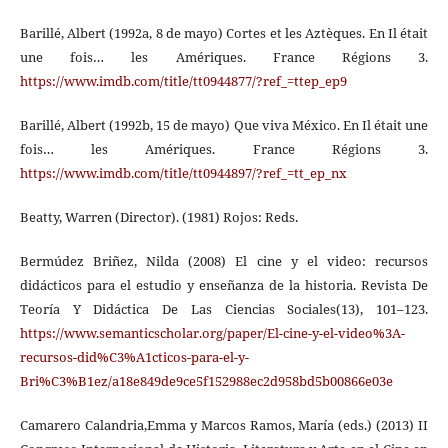
Barillé, Albert (1992a, 8 de mayo) Cortes et les Aztèques. En Il était
une fois… les Amériques. France Régions 3.
https://www.imdb.com/title/tt0944877/?ref_=ttep_ep9
Barillé, Albert (1992b, 15 de mayo) Que viva México. En Il était une
fois… les Amériques. France Régions 3.
https://www.imdb.com/title/tt0944897/?ref_=tt_ep_nx
Beatty, Warren (Director). (1981) Rojos: Reds.
Bermúdez Briñez, Nilda (2008) El cine y el video: recursos
didácticos para el estudio y enseñanza de la historia. Revista De
Teoría Y Didáctica De Las Ciencias Sociales(13), 101–123.
https://www.semanticscholar.org/paper/El-cine-y-el-video%3A-
recursos-did%C3%A1cticos-para-el-y-
Bri%C3%B1ez/a18e849de9ce5f152988ec2d958bd5b00866e03e
Camarero Calandria,Emma y Marcos Ramos, María (eds.) (2013) II