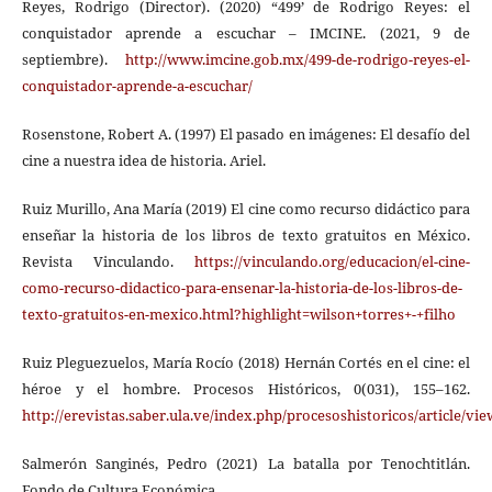
Reyes, Rodrigo (Director). (2020) “499’ de Rodrigo Reyes: el
conquistador aprende a escuchar – IMCINE. (2021, 9 de
septiembre).
http://www.imcine.gob.mx/499-de-rodrigo-reyes-el-
conquistador-aprende-a-escuchar/
Rosenstone, Robert A. (1997) El pasado en imágenes: El desafío del
cine a nuestra idea de historia. Ariel.
Ruiz Murillo, Ana María (2019) El cine como recurso didáctico para
enseñar la historia de los libros de texto gratuitos en México.
Revista Vinculando.
https://vinculando.org/educacion/el-cine-
como-recurso-didactico-para-ensenar-la-historia-de-los-libros-de-
texto-gratuitos-en-mexico.html?highlight=wilson+torres+-+filho
Ruiz Pleguezuelos, María Rocío (2018) Hernán Cortés en el cine: el
héroe y el hombre. Procesos Históricos, 0(031), 155–162.
http://erevistas.saber.ula.ve/index.php/procesoshistoricos/article/vi
Salmerón Sanginés, Pedro (2021) La batalla por Tenochtitlán.
Fondo de Cultura Económica.