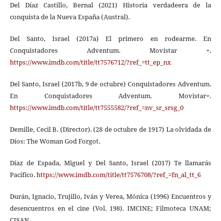
Del Díaz Castillo, Bernal (2021) Historia verdadeera de la
conquista de la Nueva España (Austral).
Del Santo, Israel (2017a) El primero en rodearme. En
Conquistadores Adventum. Movistar +.
https://www.imdb.com/title/tt7576712/?ref_=tt_ep_nx
Del Santo, Israel (2017b, 9 de octubre) Conquistadores Adventum.
En Conquistadores Adventum. Movistar+.
https://www.imdb.com/title/tt7555582/?ref_=nv_sr_srsg_0
Demille, Cecil B. (Director). (28 de octubre de 1917) La olvidada de
Dios: The Woman God Forgot.
Díaz de Espada, Miguel y Del Santo, Israel (2017) Te llamarás
Pacífico.
https://www.imdb.com/title/tt7576708/?ref_=fn_al_tt_6
Durán, Ignacio, Trujillo, Iván y Verea, Mónica (1996) Encuentros y
desencuentros en el cine (Vol. 198). IMCINE; Filmoteca UNAM;
CISAN.