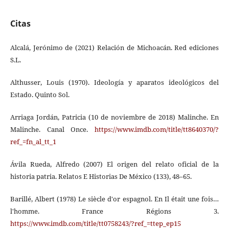
Citas
Alcalá, Jerónimo de (2021) Relación de Michoacán. Red ediciones
S.L.
Althusser, Louis (1970). Ideología y aparatos ideológicos del
Estado. Quinto Sol.
Arriaga Jordán, Patricia (10 de noviembre de 2018) Malinche. En
Malinche. Canal Once.
https://www.imdb.com/title/tt8640370/?
ref_=fn_al_tt_1
Ávila Rueda, Alfredo (2007) El origen del relato oficial de la
historia patria. Relatos E Historias De México (133), 48–65.
Barillé, Albert (1978) Le siècle d'or espagnol. En Il était une fois…
l'homme. France Régions 3.
https://www.imdb.com/title/tt0758243/?ref_=ttep_ep15