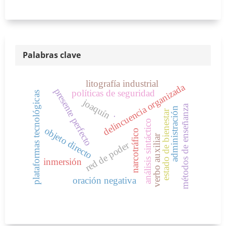
Palabras clave
litografía industrial
delincuencia organizada
presente perfecto
políticas de seguridad
plataformas tecnológicas
joaquín
métodos de enseñanza
administración
estado de bienestar
.
análisis sintáctico
objeto directo
narcotráfico
verbo auxiliar
red de poder
inmersión
oración negativa