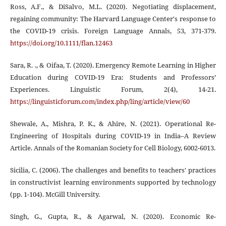
Ross, A.F., & DiSalvo, M.L. (2020). Negotiating displacement,
regaining community: The Harvard Language Center's response to
the COVID-19 crisis. Foreign Language Annals, 53, 371-379.
https://doi.org/10.1111/flan.12463
Sara, R. ., & Oifaa, T. (2020). Emergency Remote Learning in Higher
Education during COVID-19 Era: Students and Professors’
Experiences. Linguistic Forum, 2(4), 14-21.
https://linguisticforum.com/index.php/ling/article/view/60
Shewale, A., Mishra, P. K., & Ahire, N. (2021). Operational Re-
Engineering of Hospitals during COVID-19 in India–A Review
Article. Annals of the Romanian Society for Cell Biology, 6002-6013.
Sicilia, C. (2006). The challenges and benefits to teachers' practices
in constructivist learning environments supported by technology
(pp. 1-104). McGill University.
Singh, G., Gupta, R., & Agarwal, N. (2020). Economic Re-