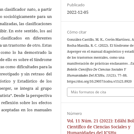
Publicado
n clasificador nato, a partir
2022-12-05
ado sociológicamente para un
onalizadas, las clasificaciones
bir. En este sentido, los así
Cómo citar
lasificados en diferentes
González-Castillo, M. K., Cerón-Martínez, A
a un trastorno de otro. Estas
Rocha-Manilla, R. C. (2022). El Síndrome de
Asperger en el manual diagnóstico y estadí
o, como lo ha demostrado la
de los trastornos mentales, como una
 de ello es sobre el Síndrome
manifestación de prácticas enclasantes .
Ed
cas como dificultades para la
Boletín Científico De Ciencias Sociales Y
ereotipado y sin retraso del
Humanidades Del ICSHu
,
11
(21), 77–88.
óstico y Estadístico de los
https://doi.org/10.29057/icshu.v11i21.8920
erger, se integra al grupo
Más formatos de cita
tista”. Desde la perspectiva
 reflexión sobre los efectos
te aceptadas en los manuales
Número
Vol. 11 Núm. 21 (2022): Edähi Bol
Científico de Ciencias Sociales y
Humanidades del ICSHu