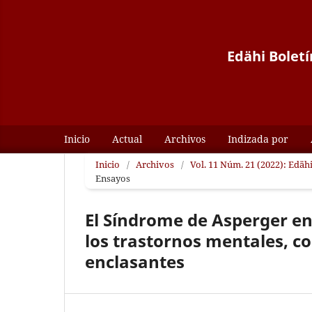
Edähi Boletí
Inicio
Actual
Archivos
Indizada por
Inicio
/
Archivos
/
Vol. 11 Núm. 21 (2022): Edäh
Ensayos
El Síndrome de Asperger en
los trastornos mentales, c
enclasantes