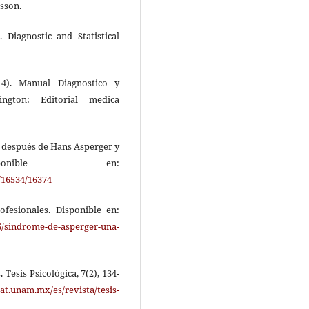
asson.
 Diagnostic and Statistical
14). Manual Diagnostico y
ington: Editorial medica
os después de Hans Asperger y
onible en:
/16534/16374
fesionales. Disponible en:
/sindrome-de-asperger-una-
 Tesis Psicológica, 7(2), 134-
lat.unam.mx/es/revista/tesis-