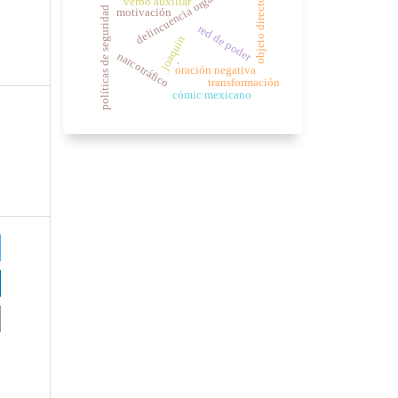
delincuencia organizada
verbo auxiliar
objeto directo
políticas de seguridad
motivación
red de poder
joaquín
narcotráfico
.
oración negativa
transformación
cómic mexicano