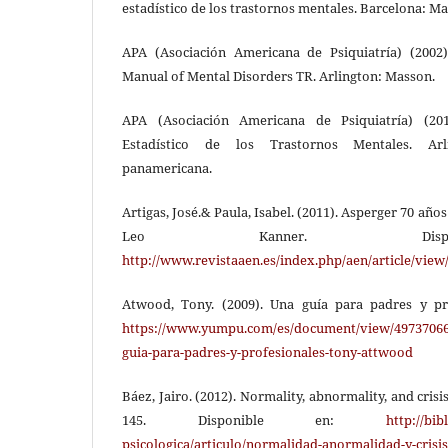
estadístico de los trastornos mentales. Barcelona: M
APA (Asociación Americana de Psiquiatría) (2002).
Manual of Mental Disorders TR. Arlington: Masson.
APA (Asociación Americana de Psiquiatría) (20
Estadístico de los Trastornos Mentales. Arl
panamericana.
Artigas, José.& Paula, Isabel. (2011). Asperger 70 añ
Leo Kanner. Disp
http://www.revistaaen.es/index.php/aen/article/view
Atwood, Tony. (2009). Una guía para padres y pro
https://www.yumpu.com/es/document/view/49737066
guia-para-padres-y-profesionales-tony-attwood
Báez, Jairo. (2012). Normality, abnormality, and crisis.
145. Disponible en:
http://bib
psicologica/articulo/normalidad-anormalidad-y-crisis