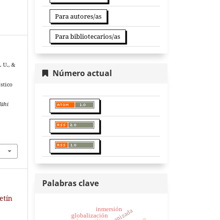
Para autores/as
Para bibliotecarios/as
. U., &
Número actual
stico
ähi
Palabras clave
etín
inmersión
globalización