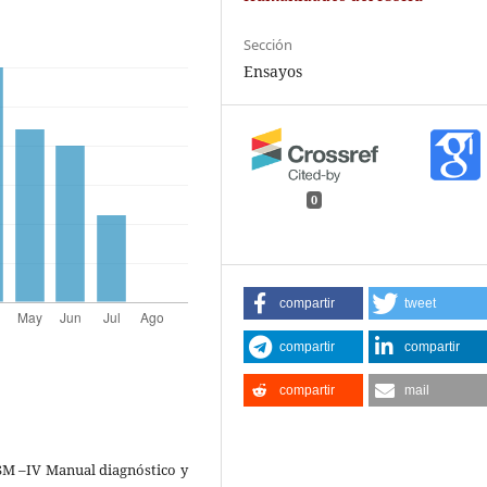
Sección
Ensayos
0
compartir
tweet
compartir
compartir
compartir
mail
DSM –IV Manual diagnóstico y