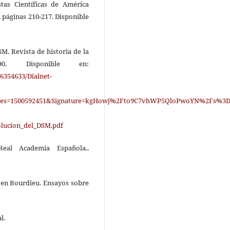
stas Científicas de América
, páginas 210-217. Disponible
SM. Revista de historia de la
0. Disponible en:
6354633/Dialnet-
s=1500592451&Signature=kgHowj%2Fto9C7vhWP5QloPwoYN%2Fs%3D
lucion_del_DSM.pdf
Real Academia Española..
al en Bourdieu. Ensayos sobre
l.