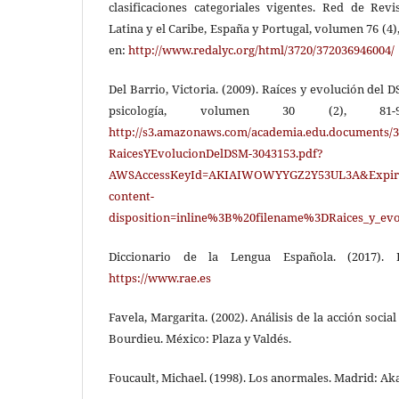
clasificaciones categoriales vigentes. Red de Revi
Latina y el Caribe, España y Portugal, volumen 76 (4)
en:
http://www.redalyc.org/html/3720/372036946004/
Del Barrio, Victoria. (2009). Raíces y evolución del D
psicología, volumen 30 (2), 81-9
http://s3.amazonaws.com/academia.edu.documents/3
RaicesYEvolucionDelDSM-3043153.pdf?
AWSAccessKeyId=AKIAIWOWYYGZ2Y53UL3A&Expire
content-
disposition=inline%3B%20filename%3DRaices_y_evo
Diccionario de la Lengua Española. (2017). 
https://www.rae.es
Favela, Margarita. (2002). Análisis de la acción soci
Bourdieu. México: Plaza y Valdés.
Foucault, Michael. (1998). Los anormales. Madrid: Aka