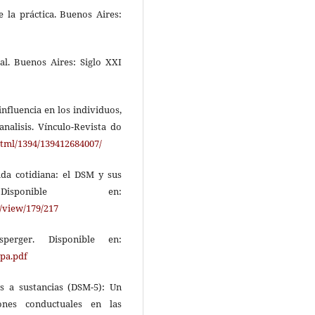
e la práctica. Buenos Aires:
ral. Buenos Aires: Siglo XXI
nfluencia en los individuos,
analisis. Vínculo-Revista do
html/1394/139412684007/
vida cotidiana: el DSM y sus
 Disponible en:
/view/179/217
perger. Disponible en:
pa.pdf
as a sustancias (DSM-5): Un
ones conductuales en las