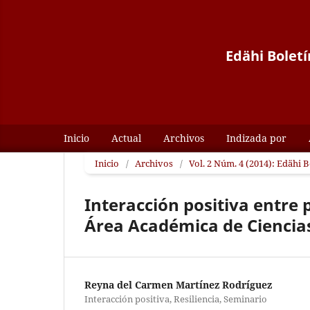
Edähi Boletí
Inicio
Actual
Archivos
Indizada por
Inicio
/
Archivos
/
Vol. 2 Núm. 4 (2014): Edähi 
Interacción positiva entre 
Área Académica de Ciencias
Reyna del Carmen Martínez Rodríguez
Interacción positiva, Resiliencia, Seminario