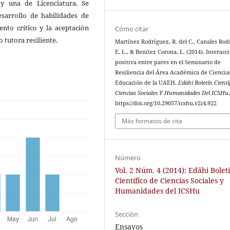
y una de Licenciatura. Se
esarrollo de habilidades de
ento crítico y la aceptación
Cómo citar
 tutora resiliente.
Martínez Rodríguez, R. del C., Canales Rod
E. L., & Benítez Corona, L. (2014). Interacc
positiva entre pares en el Seminario de
Resiliencia del Área Académica de Ciencias
Educación de la UAEH.
Edähi Boletín Cientí
Ciencias Sociales Y Humanidades Del ICSHu
https://doi.org/10.29057/icshu.v2i4.922
Más formatos de cita
Número
Vol. 2 Núm. 4 (2014): Edähi Bolet
Científico de Ciencias Sociales y
Humanidades del ICSHu
Sección
Ensayos