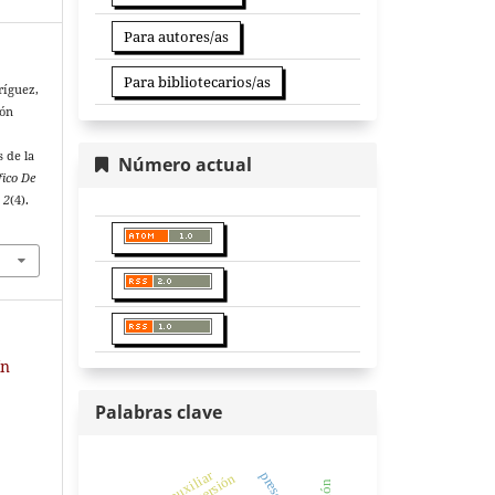
Para autores/as
Para bibliotecarios/as
ríguez,
ión
 de la
Número actual
fico De
,
2
(4).
ín
Palabras clave
inmersión