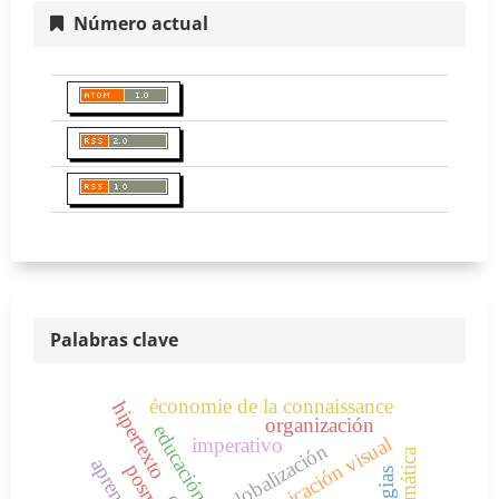
Número actual
Palabras clave
économie de la connaissance
hipertexto
organización
comunicación visual
imperativo
globalización