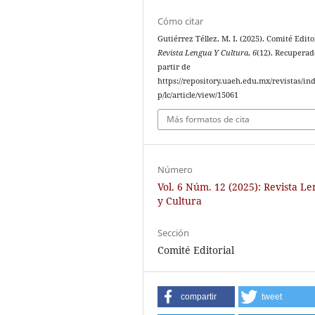
Cómo citar
Gutiérrez Téllez, M. I. (2025). Comité Edito
Revista Lengua Y Cultura
,
6
(12). Recuperad
partir de
https://repository.uaeh.edu.mx/revistas/in
p/lc/article/view/15061
Más formatos de cita
Número
Vol. 6 Núm. 12 (2025): Revista L
y Cultura
Sección
Comité Editorial
compartir
tweet