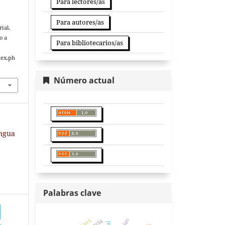
Para lectores/as
Para autores/as
rial.
o a
Para bibliotecarios/as
dex.ph
Número actual
engua
Palabras clave