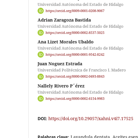
Universidad Autónoma del Estado de Hidalgo
https://orcid.org/0009-0001-0208-9067
Adrian Zaragoza Bastida
Universidad Autónoma del Estado de Hidalgo
https://orcid.org/0000-0002-8537-5025
Ana Lizet Morales Ubaldo
Universidad Autónoma del Estado de Hidalgo
https://orcid.org/0000-0001-9542-8242
Juan Noguez Estrada
Universidad Politécnica de Francisco I. Madero
https://orcid.org/0000-0002-0493-8843
Nallely Rivero P´érez
Universidad Autónoma del Estado de Hidalgo
https://orcid.org/0000-0002-6154-9983
DOI:
https://doi.org/10.29057/xahni.v4i7.17525
Palabras clave:
Lavandula dentata, Aceites esenc