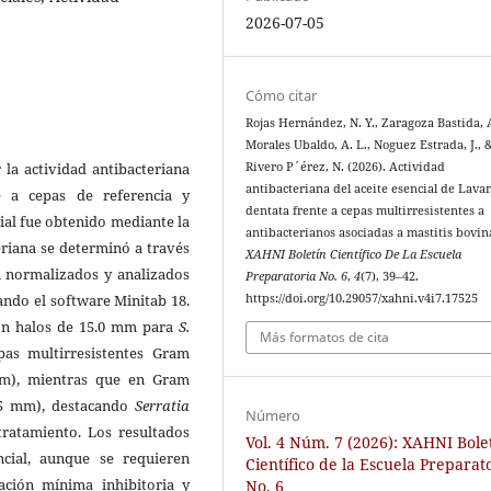
2026-07-05
Cómo citar
Rojas Hernández, N. Y., Zaragoza Bastida, A
Morales Ubaldo, A. L., Noguez Estrada, J., 
la actividad antibacteriana
Rivero P´érez, N. (2026). Actividad
antibacteriana del aceite esencial de Lava
 a cepas de referencia y
dentata frente a cepas multirresistentes a
cial fue obtenido mediante la
antibacterianos asociadas a mastitis bovin
teriana se determinó a través
XAHNI Boletín Científico De La Escuela
on normalizados y analizados
Preparatoria No. 6
,
4
(7), 39–42.
ando el software Minitab 18.
https://doi.org/10.29057/xahni.v4i7.17525
con halos de 15.0 mm para
S.
Más formatos de cita
pas multirresistentes Gram
 mm), mientras que en Gram
.75 mm), destacando
Serratia
Número
tratamiento. Los resultados
Vol. 4 Núm. 7 (2026): XAHNI Bole
ncial, aunque se requieren
Científico de la Escuela Preparat
ación mínima inhibitoria y
No. 6