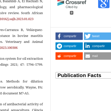
 Balahbib A, El Hachlafi N,
ology, and pharmacological
sive review. South African
0
.1016/j.sajb.2023.01.023
es-Carranza B, Velázquez-
istance in bovine mastitis
compartir
tweet
es. Veterinary and Animal
compartir
compartir
.2023.100306
compartir
mail
ion system for oil extraction
dings 2021; 47: 5794–5799.
te. Methods for dilution
 grow aerobically. Wayne, PA:
LSI document M7-A5.
n of antibacterial activity of
nental aquaculture. Ciência