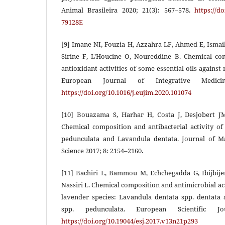
Animal Brasileira 2020; 21(3): 567–578.
https://d
79128E
[9] Imane NI, Fouzia H, Azzahra LF, Ahmed E, Ismai
Sirine F, L’Houcine O, Noureddine B. Chemical com
antioxidant activities of some essential oils against 
European Journal of Integrative Medic
https://doi.org/10.1016/j.eujim.2020.101074
[10] Bouazama S, Harhar H, Costa J, Desjobert J
Chemical composition and antibacterial activity of
pedunculata and Lavandula dentata. Journal of M
Science 2017; 8: 2154–2160.
[11] Bachiri L, Bammou M, Echchegadda G, Ibijbijen
Nassiri L. Chemical composition and antimicrobial acti
lavender species: Lavandula dentata spp. dentata
spp. pedunculata. European Scientific J
https://doi.org/10.19044/esj.2017.v13n21p293