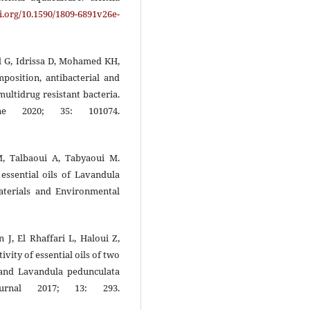
oi.org/10.1590/1809-6891v26e-
l G, Idrissa D, Mohamed KH,
position, antibacterial and
multidrug resistant bacteria.
ine 2020; 35: 101074.
M, Talbaoui A, Tabyaoui M.
 essential oils of Lavandula
aterials and Environmental
 J, El Rhaffari L, Haloui Z,
vity of essential oils of two
 and Lavandula pedunculata
ournal 2017; 13: 293.