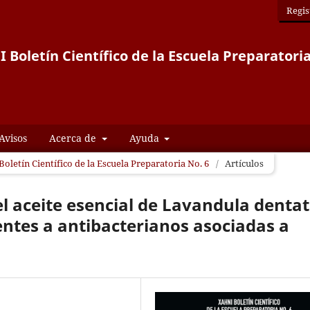
Regis
 Boletín Científico de la Escuela Preparatoria
Avisos
Acerca de
Ayuda
Boletín Científico de la Escuela Preparatoria No. 6
/
Artículos
el aceite esencial de Lavandula denta
entes a antibacterianos asociadas a