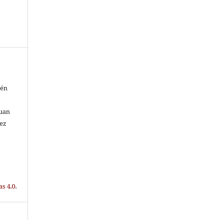
lén
Juan
rez
s 4.0
.