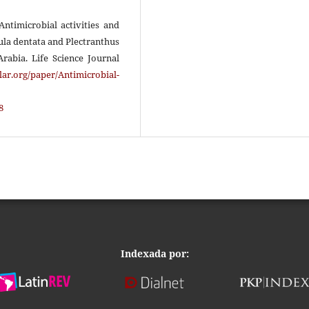
ntimicrobial activities and
dula dentata and Plectranthus
Arabia. Life Science Journal
ar.org/paper/Antimicrobial-
8
Indexada por: