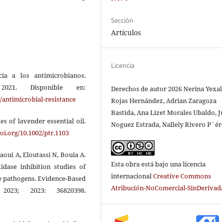
Sección
Artículos
Licencia
ia a los antimicrobianos.
021. Disponible en:
Derechos de autor 2026 Nerina Yexa
/antimicrobial-resistance
Rojas Hernández, Adrian Zaragoza
Bastida, Ana Lizet Morales Ubaldo, 
s of lavender essential oil.
Noguez Estrada, Nallely Rivero P´é
doi.org/10.1002/ptr.1103
saoui A, Eloutassi N, Bouia A.
Esta obra está bajo una licencia
idase inhibition studies of
internacional
Creative Commons
ne pathogens. Evidence-Based
Atribución-NoComercial-SinDerivada
2023; 2023: 36820398.