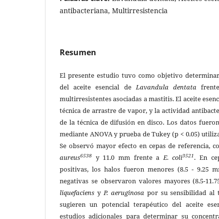
antibacteriana, Multirresistencia
Resumen
El presente estudio tuvo como objetivo determinar 
del aceite esencial de
Lavandula dentata
frente
multirresistentes asociadas a mastitis. El aceite esen
técnica de arrastre de vapor, y la actividad antibac
de la técnica de difusión en disco. Los datos fuer
mediante ANOVA y prueba de Tukey (p < 0.05) utiliz
Se observó mayor efecto en cepas de referencia, 
6538
3521
aureus
y 11.0 mm frente a
E. coli
. En ce
positivas, los halos fueron menores (8.5 - 9.25
negativas se observaron valores mayores (8.5-11
liquefaciens
y
P. aeruginosa
por su sensibilidad al 
sugieren un potencial terapéutico del aceite ese
estudios adicionales para determinar su concentr