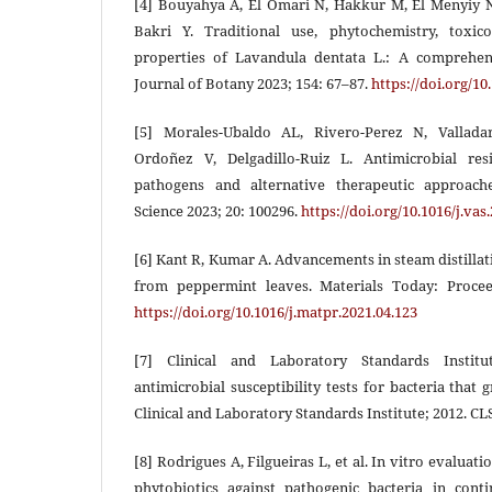
[4] Bouyahya A, El Omari N, Hakkur M, El Menyiy N,
Bakri Y. Traditional use, phytochemistry, toxic
properties of Lavandula dentata L.: A comprehen
Journal of Botany 2023; 154: 67–87.
https://doi.org/10
[5] Morales-Ubaldo AL, Rivero-Perez N, Valladar
Ordoñez V, Delgadillo-Ruiz L. Antimicrobial res
pathogens and alternative therapeutic approach
Science 2023; 20: 100296.
https://doi.org/10.1016/j.vas
[6] Kant R, Kumar A. Advancements in steam distillat
from peppermint leaves. Materials Today: Procee
https://doi.org/10.1016/j.matpr.2021.04.123
[7] Clinical and Laboratory Standards Institu
antimicrobial susceptibility tests for bacteria that
Clinical and Laboratory Standards Institute; 2012. C
[8] Rodrigues A, Filgueiras L, et al. In vitro evaluatio
phytobiotics against pathogenic bacteria in conti