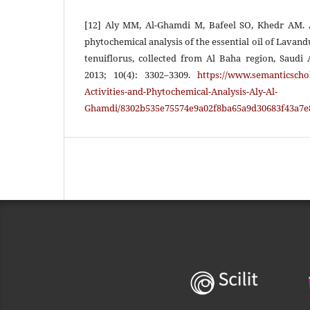
[12] Aly MM, Al-Ghamdi M, Bafeel SO, Khedr AM. A
phytochemical analysis of the essential oil of Lavan
tenuiflorus, collected from Al Baha region, Saudi 
2013; 10(4): 3302–3309.
https://www.semanticschol
Activities-and-Phytochemical-Analysis-Aly-Al-
Ghamdi/8302b535e75574e9a02f8ba65a9d30683f43a7e