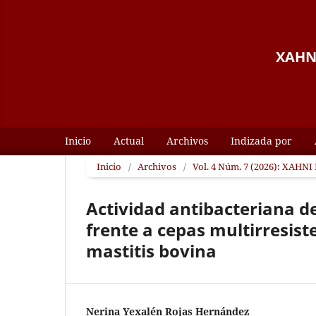
XAHNI
Inicio
Actual
Archivos
Indizada por
Inicio
/
Archivos
/
Vol. 4 Núm. 7 (2026): XAHNI 
Actividad antibacteriana d
frente a cepas multirresist
mastitis bovina
Nerina Yexalén Rojas Hernández