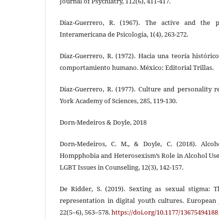
Journal of Psychiatry, 112(6), 411-417.
Díaz-Guerrero, R. (1967). The active and the p
Interamericana de Psicología, 1(4), 263-272.
Díaz-Guerrero, R. (1972). Hacia una teoría histórico
comportamiento humano. México: Editorial Trillas.
Díaz-Guerrero, R. (1977). Culture and personality 
York Academy of Sciences, 285, 119-130.
Dorn-Medeiros & Doyle, 2018
Dorn-Medeiros, C. M., & Doyle, C. (2018). Alcoh
Hompphobia and Heterosexism’s Role in Alcohol Use
LGBT Issues in Counseling, 12(3), 142-157.
De Ridder, S. (2019). Sexting as sexual stigma: 
representation in digital youth cultures. European 
22(5–6), 563–578.
https://doi.org/10.1177/1367549418