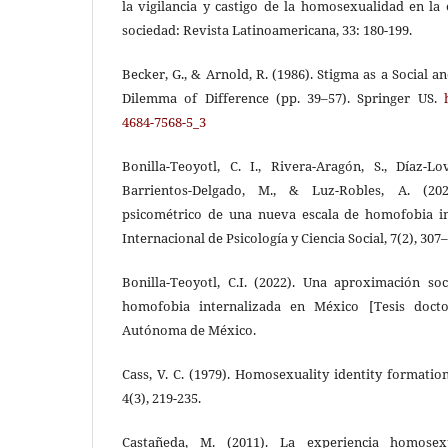
la vigilancia y castigo de la homosexualidad en la 
sociedad: Revista Latinoamericana, 33: 180-199.
Becker, G., & Arnold, R. (1986). Stigma as a Social a
Dilemma of Difference (pp. 39–57). Springer US.
4684-7568-5_3
Bonilla-Teoyotl, C. I., Rivera-Aragón, S., Díaz-Lov
Barrientos-Delgado, M., & Luz-Robles, A. (202
psicométrico de una nueva escala de homofobia int
Internacional de Psicología y Ciencia Social, 7(2), 307
Bonilla-Teoyotl, C.I. (2022). Una aproximación soc
homofobia internalizada en México [Tesis doctor
Autónoma de México.
Cass, V. C. (1979). Homosexuality identity formatio
4(3), 219-235.
Castañeda, M. (2011). La experiencia homose