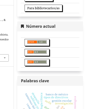
Para bibliotecarios/as
 ., &
Número actual
chista.
otonilco
Palabras clave
desarrollo
banco de méxico
trastornos del movimiento
psicología clínica
sublimación
tipos de directivos
audit
gestión escolar
.
investigación
dsm iii