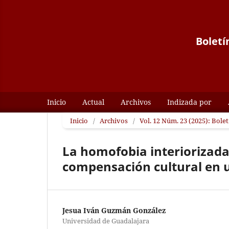
Boletí
Inicio
Actual
Archivos
Indizada por
Inicio
/
Archivos
/
Vol. 12 Núm. 23 (2025): Bolet
La homofobia interiorizada
compensación cultural en 
Jesua Iván Guzmán González
Universidad de Guadalajara