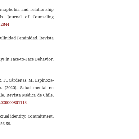
homophobia and relationship
s. Journal of Counseling
12844
culinidad Feminidad. Revista
says in Face-to-Face Behavior.
z, F., Cárdenas, M., Espinoza-
A. (2020). Salud mental en
e. Revista Médica de Chile,
72020000801113
exual identity: Commitment,
 56-59.