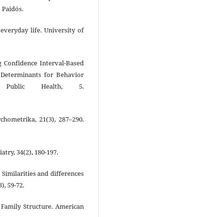
 Paidós.
everyday life. University of
ing Confidence Interval-Based
e Determinants for Behavior
n Public Health, 5.
ychometrika, 21(3), 287–290.
atry, 34(2), 180-197.
: Similarities and differences
), 59-72.
 Family Structure. American