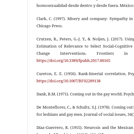
homosexualidad desde dentro y desde fuera. México:
Clark, C. (1997). Misery and company: Sympathy in 
Chicago Press.
Crutzen, R., Peters, G.-J. Y., & Noijen, J. (2017). Us
Estimation of Relevance to Select Social-Cognitiv
Change Interventions. Frontiers i
https://doi.org/10.3389/fpubh.2017.00165
Cureton, E. E. (1956). Rank-biserial correlation. Ps
https://doi.org/10.1007/BF02289138
Dank, B.M. (1971). Coming out in the gay world. Psychi
De Monteflores, C., & Schultz, S.J. (1978). Coming out
for lesbians and gay men. Journal of social issues, 34(3
Díaz-Guerrero, R. (1955). Neurosis and the Mexican