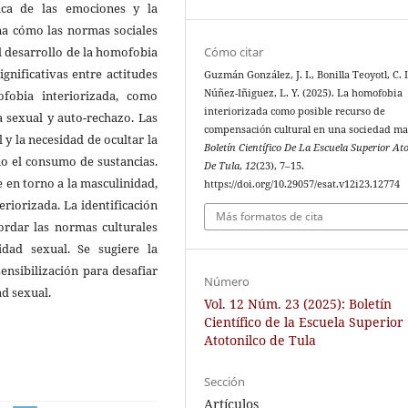
gica de las emociones y la
na cómo las normas sociales
Cómo citar
el desarrollo de la homofobia
ignificativas entre actitudes
Guzmán González, J. I., Bonilla Teoyotl, C. I.
Núñez-Iñiguez, L. Y. (2025). La homofobia
fobia interiorizada, como
interiorizada como posible recurso de
 sexual y auto-rechazo. Las
compensación cultural en una sociedad ma
y la necesidad de ocultar la
Boletín Científico De La Escuela Superior At
mo el consumo de sustancias.
De Tula
,
12
(23), 7–15.
e en torno a la masculinidad,
https://doi.org/10.29057/esat.v12i23.12774
riorizada. La identificación
Más formatos de cita
ordar las normas culturales
idad sexual. Se sugiere la
ensibilización para desafiar
Número
ad sexual.
Vol. 12 Núm. 23 (2025): Boletín
Científico de la Escuela Superior
Atotonilco de Tula
Sección
Artículos