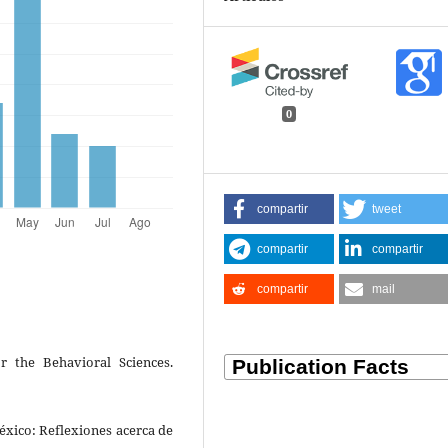
0
compartir
tweet
compartir
compartir
compartir
mail
r the Behavioral Sciences.
éxico: Reflexiones acerca de