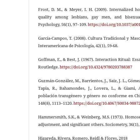
Frost, D. M., & Meyer, I. H. (2009). Internalized 
quality among lesbians, gay men, and bisexual
Psychology, 56(1), 97–109.
https://doi.org/10.1037/a00
García-Campos, T. (2008). Cultura Tradicional y Mas
Interamericana de Psicología, 42(1), 59-68.
Goffman, E., & Best, J. (1967). Interaction Ritual: Es
Routledge.
https://doi.org/10.4324/9780203788387
Guzmán-González, M., Barrientos, J., Saiz, J. L., Góme
Tapia, R., Bahamondes, J., Lovera, L., & Giami, 
población transgénero y género no conforme en Chil
148(8), 1113–1120.
https://doi.org/10.4067/S0034-988
Hammersmith, S.K., & Weinberg, M.S. (1973). Homos
adjustment, and significant others. Sociometry, 36(1),
Higareda, Rivera, Romero, Reidl & Flores, 2018