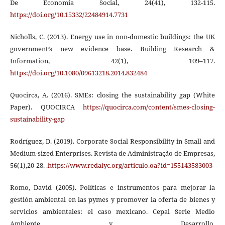
De Economía Social, 24(41), 132-115.
https://doi.org/10.15332/22484914.7731
Nicholls, C. (2013). Energy use in non-domestic buildings: the UK
government’s new evidence base. Building Research &
Information, 42(1), 109–117.
https://doi.org/10.1080/09613218.2014.832484
Quocirca, A. (2016). SMEs: closing the sustainability gap (White
Paper). QUOCIRCA
https://quocirca.com/content/smes-closing-
sustainability-gap
Rodríguez, D. (2019). Corporate Social Responsibility in Small and
Medium-sized Enterprises. Revista de Administração de Empresas,
56(1),20-28. .
https://www.redalyc.org/articulo.oa?id=155143583003
Romo, David (2005). Políticas e instrumentos para mejorar la
gestión ambiental en las pymes y promover la oferta de bienes y
servicios ambientales: el caso mexicano. Cepal Serie Medio
Ambiente y Desarrollo,