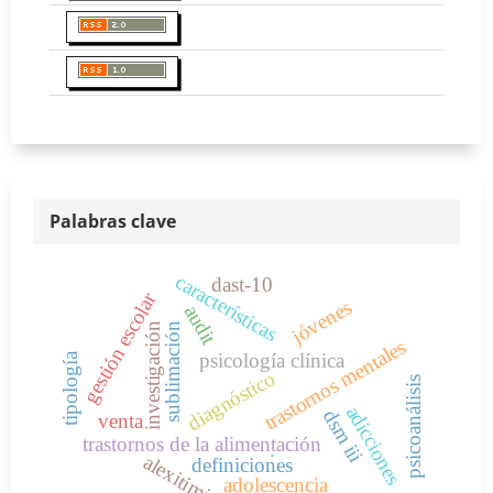
Palabras clave
características
dast-10
gestión escolar
jóvenes
audit
investigación
sublimación
trastornos mentales
psicología clínica
tipología
diagnóstico
psicoanálisis
adicciones
dsm iii
venta
trastornos de la alimentación
.
alexitimia
definiciones
adolescencia