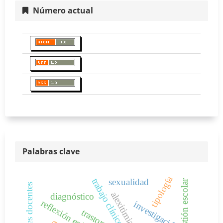
Número actual
Palabras clave
tipología
trabajo clínico
sexualidad
gestión escolar
habilidades docentes
alexitimia
diagnóstico
investigación