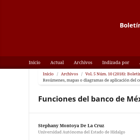
Boletí
Inicio
Actual
Archivos
Indizada por
Inicio
/
Archivos
/
Vol. 5 Núm. 10 (2018): Boletí
Resúmenes, mapas o diagramas de aplicación del 
Funciones del banco de Mé
Stephany Montoya De La Cruz
Universidad Autónoma del Estado de Hidalgo