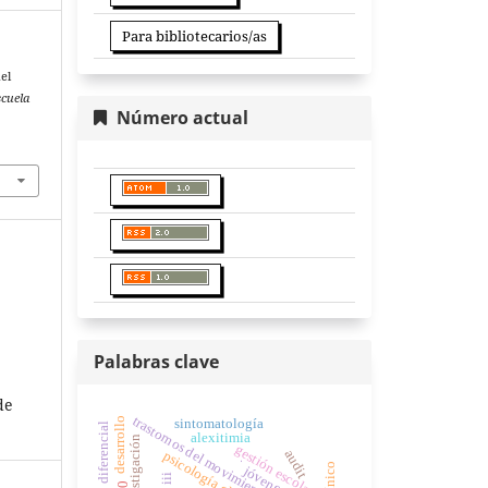
Para bibliotecarios/as
el
scuela
Número actual
Palabras clave
de
trastornos del movimiento
desarrollo
sintomatología
alexitimia
investigación
gestión escolar
audit
psicología clínica
.
jóvenes