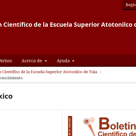
Regis
n Científico de la Escuela Superior Atotonilco 
Avisos
Acerca de
Ayuda
n Científico de la Escuela Superior Atotonilco de Tula
/
conocimiento
xico