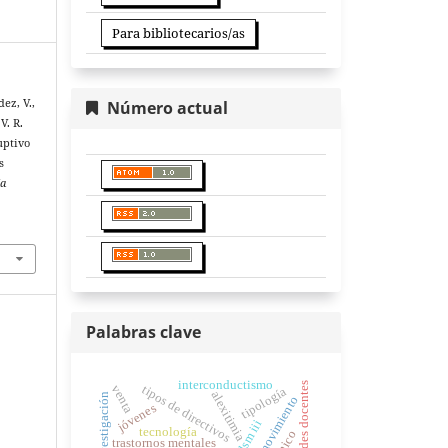
Para bibliotecarios/as
ez, V.,
Número actual
V. R.
uptivo
s
la
Palabras clave
interconductismo
habilidades docentes
tipos de directivos
venta
tipología
alexitimia
investigación
jóvenes
dsm iii
tecnología
trastornos mentales