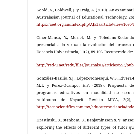
Goold, A., Coldwell, J. y Craig, A. (2010). An examinati
Australasian Journal of Educational Technology. 26
https://ajet.org.au/index.php/AJET/article/view/1060/
Giner-Manso, Y., Muriel, M. y Toledano-Redondo,
presencial a la virtual: la evolución del proceso 
Docencia Universitaria, 11(2), 89-106. Recuperado de:
http://red-u.net/redu/files/journals/1/articles/553/pu
González-Basilio, S.J., López-Nomesqui, W.S., Rivera-D
M.T. y Pérez-Ocampo, H.F. (2018). Propuesta de
programas educativos en modalidad no escola
Autónoma de Nayarit. Revista MICA, 2(2), 
http://tecnocientifica.com.mx/educateconciencia/ind
Hrastinski, S., Stenbom, S., Benjaminsson S. y Jansso
exploring the effects of different types of tutor qu