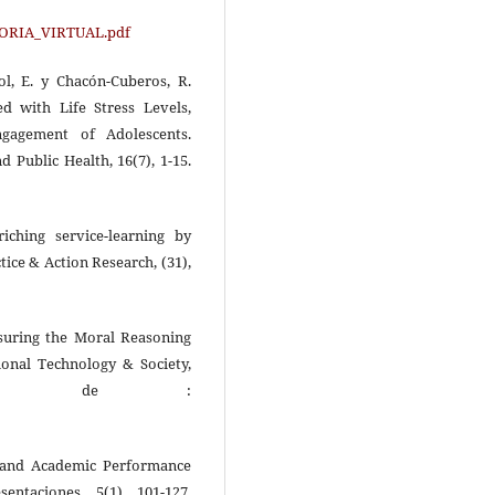
UTORIA_VIRTUAL.pdf
ol, E. y Chacón-Cuberos, R.
ed with Life Stress Levels,
gagement of Adolescents.
 Public Health, 16(7), 1-15.
riching service-learning by
tice & Action Research, (31),
easuring the Moral Reasoning
ional Technology & Society,
perado de :
ts and Academic Performance
ntaciones, 5(1), 101-127.