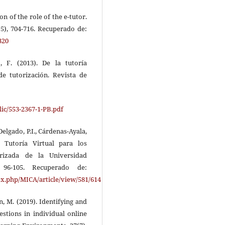
on of the role of the e-tutor.
(5), 704-716. Recuperado de:
320
 F. (2013). De la tutoría
de tutorización. Revista de
blic/553-2367-1-PB.pdf
elgado, P.I., Cárdenas-Ayala,
 Tutoría Virtual para los
rizada de la Universidad
96-105. Recuperado de:
ex.php/MICA/article/view/581/614
n, M. (2019). Identifying and
estions in individual online