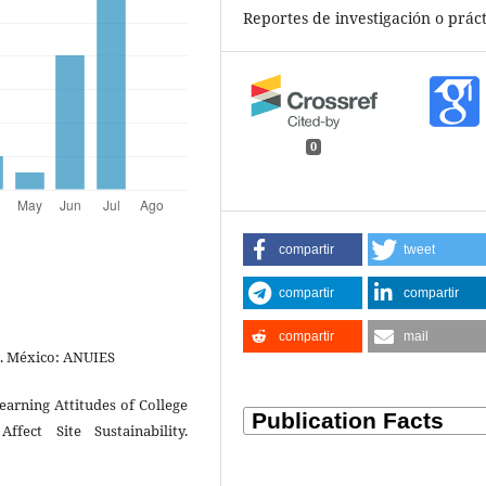
Reportes de investigación o práct
0
compartir
tweet
compartir
compartir
compartir
mail
a. México: ANUIES
earning Attitudes of College
fect Site Sustainability.