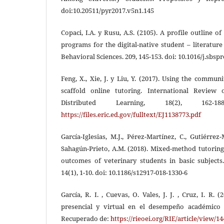
doi:10.20511/pyr2017.v5n1.145
Copaci, I.A. y Rusu, A.S. (2105). A profile outline o
programs for the digital-native student – literature
Behavioral Sciences. 209, 145-153. doi: 10.1016/j.sbsp
Feng, X., Xie, J. y Liu, Y. (2017). Using the commu
scaffold online tutoring. International Revie
Distributed Learning, 18(2), 162-
https://files.eric.ed.gov/fulltext/EJ1138773.pdf
García-Iglesias, M.J., Pérez-Martínez, C., Gutiérrez-
Sahagún-Prieto, A.M. (2018). Mixed-method tutorin
outcomes of veterinary students in basic subject
14(1), 1-10. doi: 10.1186/s12917-018-1330-6
García, R. I. , Cuevas, O. Vales, J. J. , Cruz, I. R. 
presencial y virtual en el desempeño académico 
Recuperado de:
https://rieoei.org/RIE/article/view/1