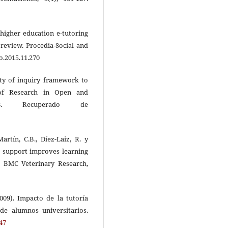
f higher education e-tutoring
 review. Procedia-Social and
ro.2015.11.270
nity of inquiry framework to
w of Research in Open and
188. Recuperado de
Martín, C.B., Díez-Laiz, R. y
g support improves learning
s. BMC Veterinary Research,
(2009). Impacto de la tutoría
de alumnos universitarios.
447