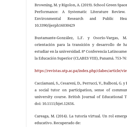
Browning, M. y Rigolon, A. (2019). School Green Spac
Performance: A Systematic Literature Review. 
Environmental Research and Public Heal
10.3390/ijerph16030429
Bustamante-González, L.F. y Osorio-Vargas, M.
orientación para la transición y desarrollo de h
estudiar en la universidad. 8ª Conferencia Latinoam
la Educación Superior (CLABES VIII), Panamá. 753-76
https://revistas.utp.ac.pa/index.php/clabes/article/v
Cacciamani, S., Cesareni, D., Perrucci, V., Balboni, G. y 
a social tutor on participation, sense of commun
university course. British Journal of Educational T
doi: 10.1111/bjet.12656.
Careaga, M. (2014). La tutoría virtual. Un rol eme
educativo. Recuperado de: