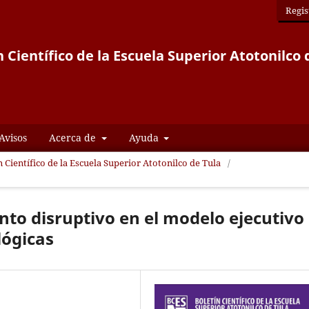
Regis
n Científico de la Escuela Superior Atotonilco 
Avisos
Acerca de
Ayuda
n Científico de la Escuela Superior Atotonilco de Tula
/
nto disruptivo en el modelo ejecutivo
lógicas