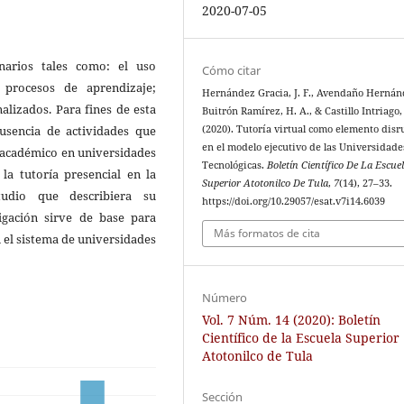
2020-07-05
narios tales como: el uso
Cómo citar
procesos de aprendizaje;
Hernández Gracia, J. F., Avendaño Hernánd
alizados. Para fines de esta
Buitrón Ramírez, H. A., & Castillo Intriago, 
usencia de actividades que
(2020). Tutoría virtual como elemento disr
en el modelo ejecutivo de las Universidade
o académico en universidades
Tecnológicas.
Boletín Científico De La Escue
la tutoría presencial en la
Superior Atotonilco De Tula
,
7
(14), 27–33.
tudio que describiera su
https://doi.org/10.29057/esat.v7i14.6039
igación sirve de base para
Más formatos de cita
n el sistema de universidades
Número
Vol. 7 Núm. 14 (2020): Boletín
Científico de la Escuela Superior
Atotonilco de Tula
Sección