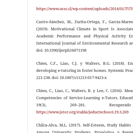
https://www.ucsc.cl/wp-content/uploads/2014/01/T
Castro-Sánchez, M., Zurita-Ortega, F., García-Marm
(2019). Motivational Climate in Sport Is Associat
Academic Performance and Physical Activity En
International Journal of Environmental Research and
doi: 10.3390/ijerph16071198
Chien, C.F., Liao, C.J. y Walters, B.G. (2018). En
developing e-tutoring in foster homes. Systemic Prac
221-238. doi: 10.1007/s11213-017-9423-x
Chien, C., Liao, C., Walters, B. y Lee, C. (2016). M
Competencies of Service-Learning e-Tutors. Educat
19(3), 269–281. Recu
https://www.jstor.org/stable/jeductechsoci.19.3.269
Chilca-Alva, M.L. (2017). Self-Esteem, Study Habi
Among University Students. Propósitos y Represe